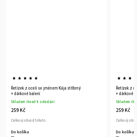
Řetízek z oceli se jménem Kája stříbrný
Řetízek z o
+ dárkové balení
+ dárkové b
Skladem ihned k odeslání
Skladem ihn
259 Kč
259 Kč
Celkový obvod tohoto...
Celkový obvo
Do košíku
Do košíku