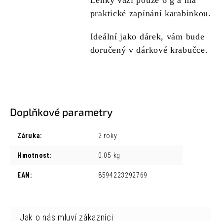
Lehký váží pouze 6 g a má
praktické zapínání karabinkou.
Ideální jako dárek, vám bude
doručený v dárkové krabučce.
Doplňkové parametry
Záruka
:
2 roky
Hmotnost
:
0.05 kg
EAN
:
8594223292769