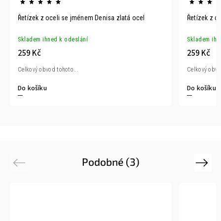
Řetízek z oceli se jménem Denisa zlatá ocel
Řetízek z o
Skladem ihned k odeslání
Skladem ihn
259 Kč
259 Kč
Celkový obvod tohoto...
Celkový obvo
Do košíku
Do košíku
Podobné (3)
Previous
Next