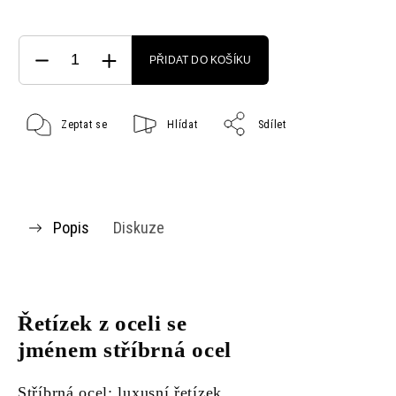
PŘIDAT DO KOŠÍKU
Zeptat se
Hlídat
Sdílet
Popis
Diskuze
Řetízek z oceli se
jménem stříbrná ocel
Stříbrná ocel: luxusní řetízek