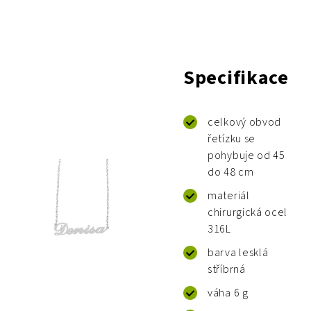
Specifikace
celkový obvod
řetízku se
pohybuje od 45
do 48 cm
materiál
chirurgická ocel
316L
barva lesklá
stříbrná
váha 6 g