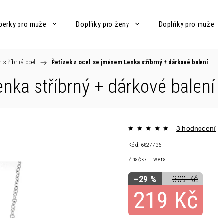
perky pro muže
Doplňky pro ženy
Doplňky pro muže
m stříbrná ocel
/
Řetízek z oceli se jménem Lenka stříbrný
+ dárkové balení
enka stříbrný
+ dárkové balení
3 hodnocení
Kód:
6827736
Značka:
Ewena
–29 %
309 Kč
219 Kč