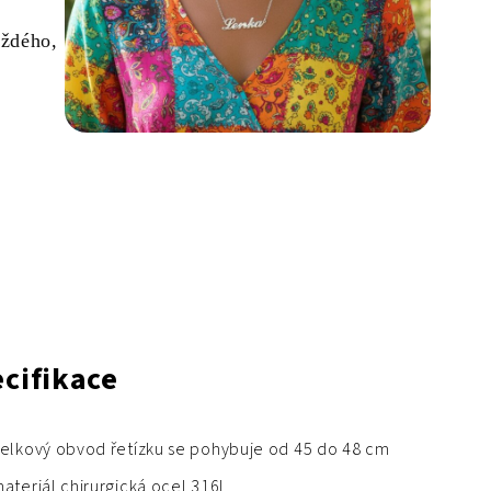
aždého,
cifikace
elkový obvod řetízku se pohybuje od 45 do 48 cm
ateriál chirurgická ocel 316L