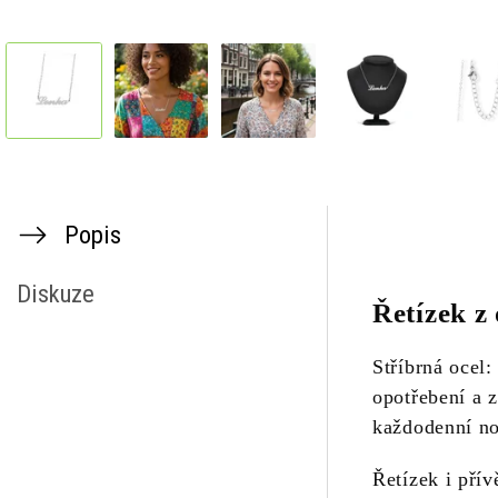
Popis
Diskuze
Řetízek z 
Stříbrná ocel:
opotřebení a 
každodenní noš
Řetízek i přív