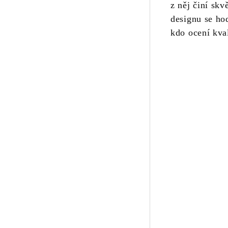
z něj činí sk
designu se ho
kdo ocení kval