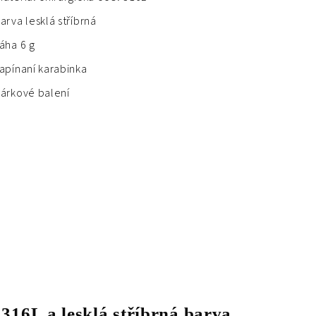
arva lesklá stříbrná
áha 6 g
apínaní karabinka
árkové balení
 316L a lesklá stříbrná barva