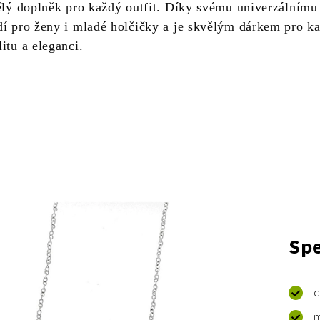
vělý doplněk pro každý outfit. Díky svému univerzálnímu
dí pro ženy i mladé holčičky a je skvělým dárkem pro k
itu a eleganci.
Spe
c
m