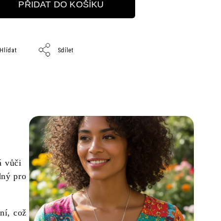
PŘIDAT DO KOŠÍKU
Hlídat
Sdílet
á vůči
dný pro
ní, což