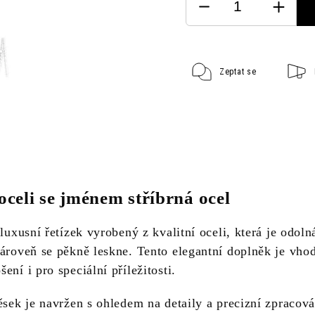
Zeptat se
oceli se jménem stříbrná ocel
 luxusní řetízek vyrobený z kvalitní oceli, která je odoln
zároveň se pěkně leskne. Tento elegantní doplněk je vho
ení i pro speciální příležitosti.
ěsek je navržen s ohledem na detaily a precizní zpracová