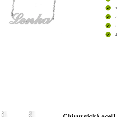
b
v
z
d
Chirurgická ocelI