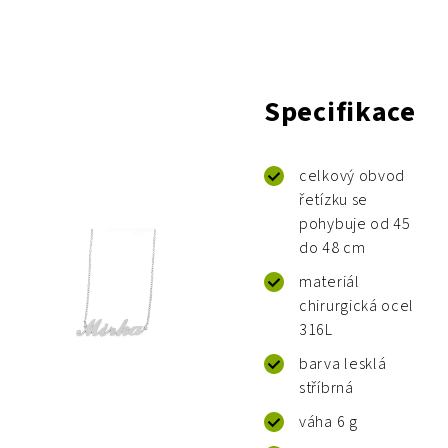
Specifikace
celkový obvod
řetízku se
pohybuje od 45
do 48 cm
materiál
chirurgická ocel
316L
barva lesklá
stříbrná
váha 6 g