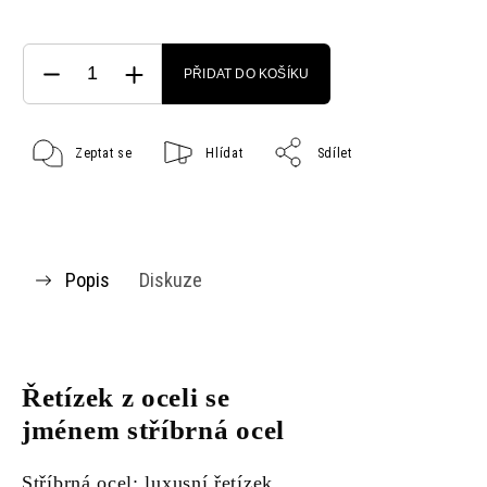
PŘIDAT DO KOŠÍKU
Zeptat se
Hlídat
Sdílet
Popis
Diskuze
Řetízek z oceli se
jménem stříbrná ocel
Stříbrná ocel: luxusní řetízek