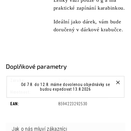
Lehký váží pouze 6 g a má
praktické zapínání karabinkou.
Ideální jako dárek, vám bude
doručený v dárkové krabučce.
Doplňkové parametry
Záruka
:
2 roky
Od 7.8. do 12.8. máme dovolenou objednávky se
budou expedovat 13.8.2026
Hmotnost
:
0.05 kg
EAN
:
8594223292530