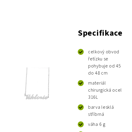
Specifikace
celkový obvod
řetízku se
pohybuje od 45
do 48 cm
materiál
chirurgická ocel
316L
barva lesklá
stříbrná
váha 6 g