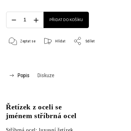
PŘIDAT DO KOŠÍKU
Zeptat se
Hlídat
Sdílet
Popis
Diskuze
Řetízek z oceli se
jménem stříbrná ocel
Stříbrná ocel: luxusní řetízek