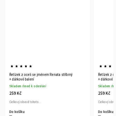
Řetízek z oceli se jménem Renata stříbrný
Řetízek z o
+ dárkové balení
+ dárkové b
Skladem ihned k odeslání
Skladem ihn
259 Kč
259 Kč
Celkový obvod tohoto...
Celkový obvo
Do košíku
Do košíku