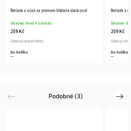
Řetízek z oceli se jménem Viktória zlatá ocel
Řetízek z o
Skladem ihned k odeslání
Skladem ihn
259 Kč
259 Kč
Celkový obvod tohoto...
Celkový obvo
Do košíku
Do košíku
Podobné (3)
Previous
Next