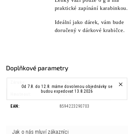
Lehký váží pouze 6 g a má
praktické zapínání karabinkou.
Ideální jako dárek, vám bude
doručený v dárkové krabičce.
Doplňkové parametry
Záruka
:
2 roky
Od 7.8. do 12.8. máme dovolenou objednávky se
budou expedovat 13.8.2026
Hmotnost
:
0.05 kg
EAN
:
8594223290703