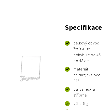
Specifikace
celkový obvod
řetízku se
pohybuje od 45
do 48 cm
materiál
chirurgická ocel
316L
barva lesklá
stříbrná
váha 6 g