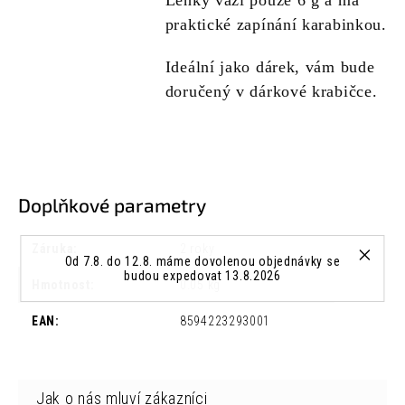
Lehký váží pouze 6 g a má
praktické zapínání karabinkou.
Ideální jako dárek, vám bude
doručený v dárkové krabičce.
Doplňkové parametry
Záruka
:
2 roky
Od 7.8. do 12.8. máme dovolenou objednávky se
budou expedovat 13.8.2026
Hmotnost
:
0.05 kg
EAN
:
8594223293001