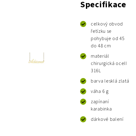
Specifikace
celkový obvod
řetízku se
pohybuje od 45
do 48 cm
materiál
chirurgická ocelI
316L
barva lesklá zlatá
váha 6 g
zapínaní
karabinka
dárkové balení