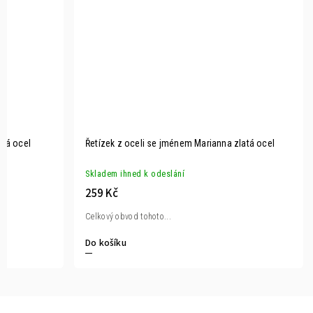
atá ocel
Řetízek z oceli se jménem Marianna zlatá ocel
Skladem ihned k odeslání
259 Kč
Celkový obvod tohoto...
Do košíku