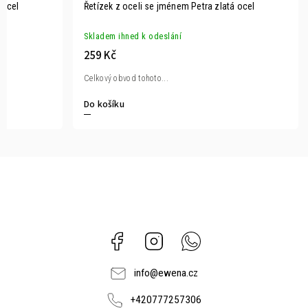
 ocel
Řetízek z oceli se jménem Petra zlatá ocel
Skladem ihned k odeslání
259 Kč
Celkový obvod tohoto...
Do košíku
Facebook
Instagram
Whatsapp
info
@
ewena.cz
+420777257306