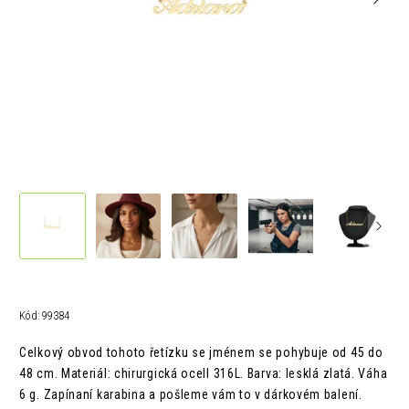
Kód:
99384
Celkový obvod tohoto řetízku se jménem se pohybuje od 45 do
48 cm.
Materiál: chirurgická ocelI 316L.
Barva: lesklá zlatá.
Váha
6 g. Z
apínaní karabina a pošleme vám to v
dárkovém balení.