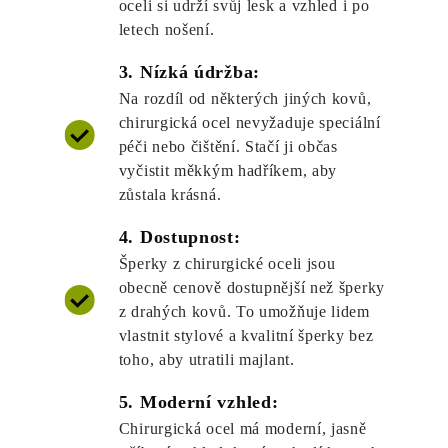
oceli si udrží svůj lesk a vzhled i po
letech nošení.
3. Nízká údržba:
Na rozdíl od některých jiných kovů,
chirurgická ocel nevyžaduje speciální
péči nebo čištění. Stačí ji občas
vyčistit měkkým hadříkem, aby
zůstala krásná.
4. Dostupnost:
Šperky z chirurgické oceli jsou
obecně cenově dostupnější než šperky
z drahých kovů. To umožňuje lidem
vlastnit stylové a kvalitní šperky bez
toho, aby utratili majlant.
5. Moderní vzhled:
Chirurgická ocel má moderní, jasně