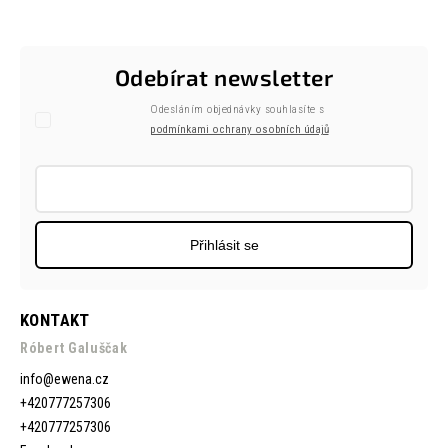
Odebírat newsletter
Odesláním objednávky souhlasíte s
podmínkami ochrany osobních údajů
Přihlásit se
KONTAKT
Róbert Galuščak
info
@
ewena.cz
+420777257306
+420777257306