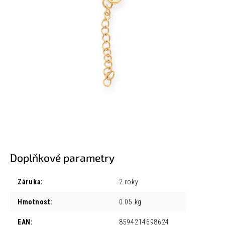
Doplňkové parametry
Záruka
:
2 roky
Hmotnost
:
0.05 kg
EAN
:
8594214698624