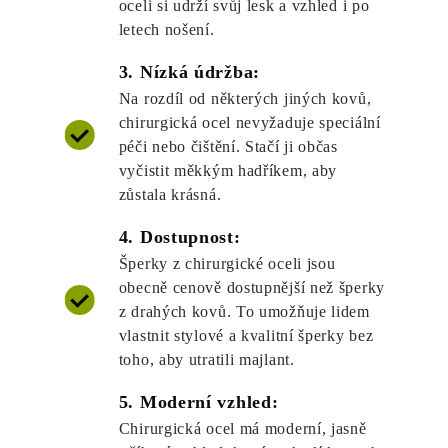
oceli si udrží svůj lesk a vzhled i po
letech nošení.
3. Nízká údržba:
Na rozdíl od některých jiných kovů,
chirurgická ocel nevyžaduje speciální
péči nebo čištění. Stačí ji občas
vyčistit měkkým hadříkem, aby
zůstala krásná.
4. Dostupnost:
Šperky z chirurgické oceli jsou
obecně cenově dostupnější než šperky
z drahých kovů. To umožňuje lidem
vlastnit stylové a kvalitní šperky bez
toho, aby utratili majlant.
5. Moderní vzhled:
Chirurgická ocel má moderní, jasně