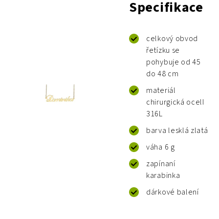
Specifikace
celkový obvod
řetízku se
pohybuje od 45
do 48 cm
materiál
chirurgická ocelI
316L
barva lesklá zlatá
váha 6 g
zapínaní
karabinka
dárkové balení