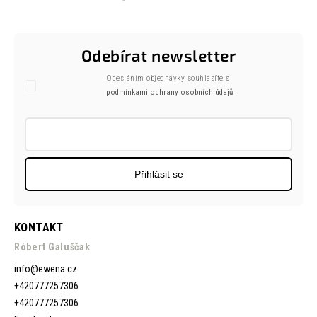
Odebírat newsletter
Odesláním objednávky souhlasíte s
podmínkami ochrany osobních údajů
Přihlásit se
KONTAKT
Róbert Galuščak
info
@
ewena.cz
+420777257306
+420777257306