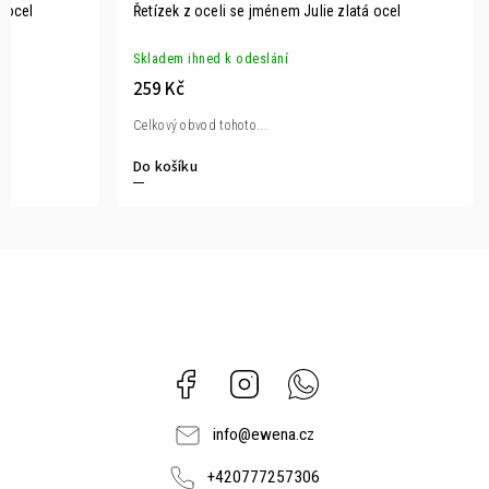
á ocel
Řetízek z oceli se jménem Julie zlatá ocel
Skladem ihned k odeslání
259 Kč
Celkový obvod tohoto...
Do košíku
Facebook
Instagram
Whatsapp
info
@
ewena.cz
+420777257306