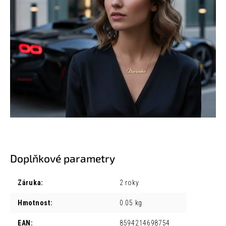
Doplňkové parametry
Záruka
:
2 roky
Hmotnost
:
0.05 kg
EAN
:
8594214698754