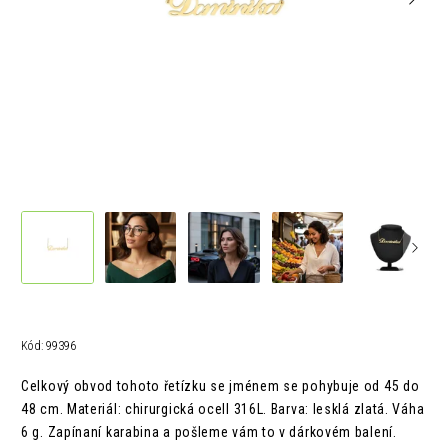
Kód:
99396
Celkový obvod tohoto řetízku se jménem se pohybuje od 45 do
48 cm.
Materiál: chirurgická ocelI 316L.
Barva: lesklá zlatá.
Váha
6 g. Z
apínaní karabina a pošleme vám to v
dárkovém balení.