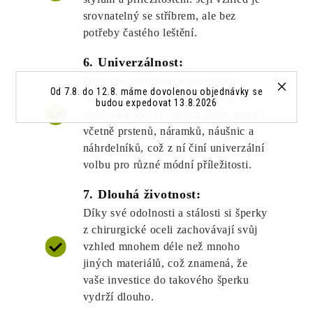
srovnatelný se stříbrem, ale bez
potřeby častého leštění.
6. Univerzálnost:
Díky své odolnosti a estetickým
Od 7.8. do 12.8. máme dovolenou objednávky se
vlastnostem se chirurgická ocel
budou expedovat 13.8.2026
používá k výrobě široké škály šperků,
včetně prstenů, náramků, náušnic a
náhrdelníků, což z ní činí univerzální
volbu pro různé módní příležitosti.
7. Dlouhá životnost:
Díky své odolnosti a stálosti si šperky
z chirurgické oceli zachovávají svůj
vzhled mnohem déle než mnoho
jiných materiálů, což znamená, že
vaše investice do takového šperku
vydrží dlouho.