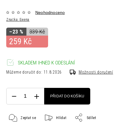
Neohodnoceno
Značka:
Ewena
–23 %
339 Kč
259 Kč
SKLADEM IHNED K ODESLÁNÍ
Můžeme doručit do:
11.8.2026
Možnosti doručení
PŘIDAT DO KOŠÍKU
Zeptat se
Hlídat
Sdílet