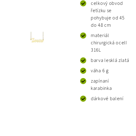
celkový obvod
řetízku se
pohybuje od 45
do 48 cm
materiál
chirurgická ocelI
316L
barva lesklá zlatá
váha 6 g
zapínaní
karabinka
dárkové balení