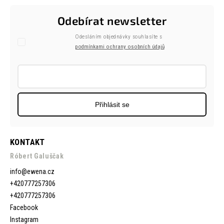
Odebírat newsletter
Odesláním objednávky souhlasíte s
podmínkami ochrany osobních údajů
Přihlásit se
KONTAKT
Róbert Galuščak
info
@
ewena.cz
+420777257306
+420777257306
Facebook
Instagram