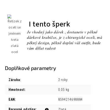
I tento šperk
Je vhodný jako dárek , dostanete v pěkné
dárkové krabičce, je z chirurgické oceli, má
pěkný design, pěkně doplní váš outfit, bude
vám dělat radost
Doplňkové parametry
Záruka
:
2 roky
Hmotnost
:
0.05 kg
EAN
:
8594214698884
Barevné odstíny
:
Zlatá
?