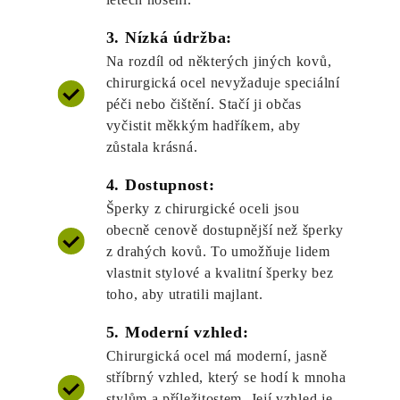
3. Nízká údržba:
Na rozdíl od některých jiných kovů,
chirurgická ocel nevyžaduje speciální
péči nebo čištění. Stačí ji občas
vyčistit měkkým hadříkem, aby
zůstala krásná.
4. Dostupnost:
Šperky z chirurgické oceli jsou
obecně cenově dostupnější než šperky
z drahých kovů. To umožňuje lidem
vlastnit stylové a kvalitní šperky bez
toho, aby utratili majlant.
5. Moderní vzhled:
Chirurgická ocel má moderní, jasně
stříbrný vzhled, který se hodí k mnoha
stylům a příležitostem. Její vzhled je