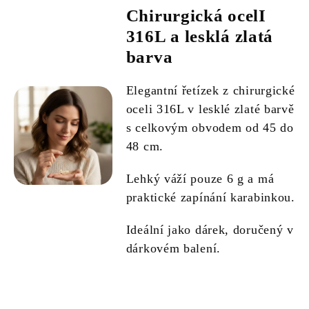
Chirurgická ocelI
316L a lesklá zlatá
barva
Elegantní řetízek z chirurgické
oceli 316L v lesklé zlaté barvě
s celkovým obvodem od 45 do
48 cm.
Lehký váží pouze 6 g a má
praktické zapínání karabinkou.
Ideální jako dárek, doručený v
dárkovém balení.