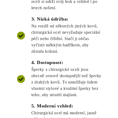
oceli si udrží svůj lesk a vzhled i po
letech nošení.
3. Nízká údržba:
Na rozdíl od některých jiných kovů,
chirurgická ocel nevyžaduje speciální
péči nebo čištění. Stačí ji občas
vyčistit měkkým hadříkem, aby
zůstala krásná.
4. Dostupnost:
Šperky z chirurgické oceli jsou
obecně cenově dostupnější než šperky
z drahých kovů. To umožňuje lidem
vlastnit stylové a kvalitní šperky bez
toho, aby utratili majlant.
5. Moderní vzhled:
Chirurgická ocel má moderní, jasně