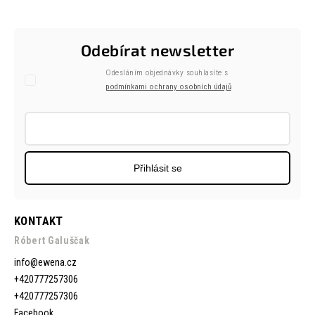
Odebírat newsletter
Odesláním objednávky souhlasíte s
podmínkami ochrany osobních údajů
Přihlásit se
KONTAKT
Róbert Galuščak
info
@
ewena.cz
+420777257306
+420777257306
Facebook