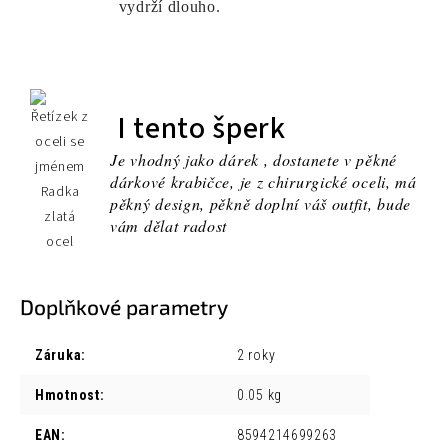
vydrží dlouho.
I tento šperk
Je vhodný jako dárek , dostanete v pěkné
dárkové krabičce, je z chirurgické oceli, má
pěkný design, pěkně doplní váš outfit, bude
vám dělat radost
Doplňkové parametry
Záruka
:
2 roky
Hmotnost
:
0.05 kg
EAN
:
8594214699263