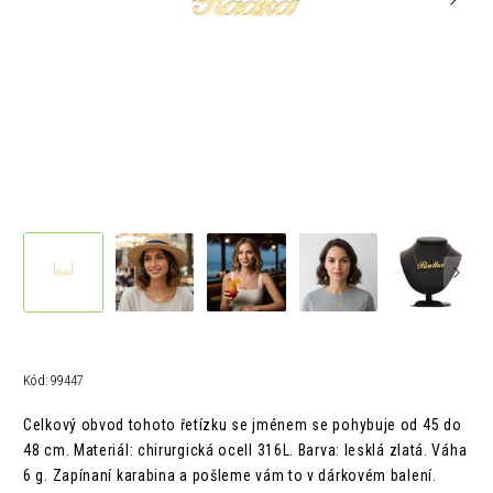
Kód:
99447
Celkový obvod tohoto řetízku se jménem se pohybuje od 45 do
48 cm.
Materiál: chirurgická ocelI 316L.
Barva: lesklá zlatá.
Váha
6 g. Z
apínaní karabina a pošleme vám to v
dárkovém balení.