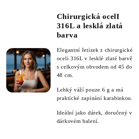
Chirurgická ocelI
316L a lesklá zlatá
barva
Elegantní řetízek z chirurgické
oceli 316L v lesklé zlaté barvě
s celkovým obvodem od 45 do
48 cm.
Lehký váží pouze 6 g a má
praktické zapínání karabinkou.
Ideální jako dárek, doručený v
dárkovém balení.