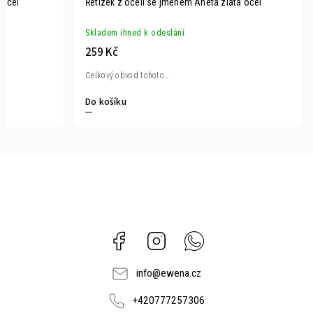
 ocel
Řetízek z oceli se jménem Aneta zlatá ocel
Skladem ihned k odeslání
259 Kč
Celkový obvod tohoto...
Do košíku
Facebook
Instagram
Whatsapp
info
@
ewena.cz
+420777257306