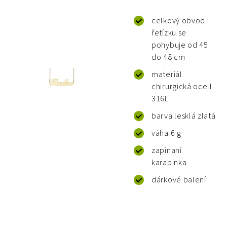
celkový obvod
řetízku se
pohybuje od 45
do 48 cm
materiál
chirurgická ocelI
316L
barva lesklá zlatá
váha 6 g
zapínaní
karabinka
dárkové balení