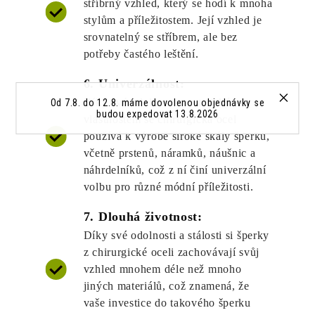
stříbrný vzhled, který se hodí k mnoha
stylům a příležitostem. Její vzhled je
srovnatelný se stříbrem, ale bez
potřeby častého leštění.
6. Univerzálnost:
Díky své odolnosti a estetickým
Od 7.8. do 12.8. máme dovolenou objednávky se
budou expedovat 13.8.2026
vlastnostem se chirurgická ocel
používá k výrobě široké škály šperků,
včetně prstenů, náramků, náušnic a
náhrdelníků, což z ní činí univerzální
volbu pro různé módní příležitosti.
7. Dlouhá životnost:
Díky své odolnosti a stálosti si šperky
z chirurgické oceli zachovávají svůj
vzhled mnohem déle než mnoho
jiných materiálů, což znamená, že
vaše investice do takového šperku