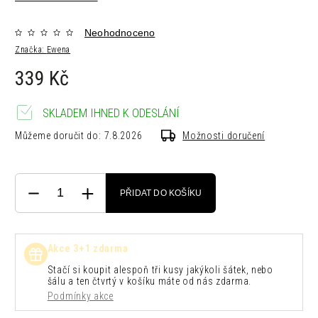
Neohodnoceno
Značka:
Ewena
339 Kč
SKLADEM IHNED K ODESLÁNÍ
Můžeme doručit do:
7.8.2026
Možnosti doručení
PŘIDAT DO KOŠÍKU
Akce 3+1 zdarma
Stačí si koupit alespoň tři kusy jakýkoli šátek, nebo
šálu a ten čtvrtý v košíku máte od nás zdarma.
Podmínky akce