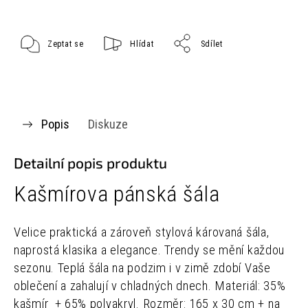
Zeptat se
Hlídat
Sdílet
Popis
Diskuze
Detailní popis produktu
Kašmírova pánská šála
Velice praktická a zároveň stylová károvaná šála,
naprostá klasika a elegance. Trendy se mění každou
sezonu.
Teplá šála na podzim i v zimě zdobí Vaše
oblečení a zahalují v chladných dnech.
Materiál: 35%
kašmír + 65% polyakryl.
Rozměr: 165 x 30 cm + na