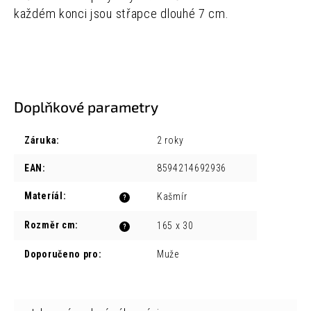
každém konci jsou střapce dlouhé 7 cm.
Doplňkové parametry
Záruka
:
2 roky
EAN
:
8594214692936
Materíál
:
Kašmír
?
Rozměr cm
:
165 x 30
?
Doporučeno pro
:
Muže