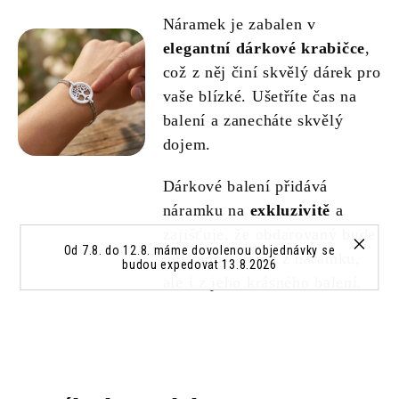
Náramek je zabalen v
elegantní dárkové krabičce
,
což z něj činí skvělý dárek pro
vaše blízké. Ušetříte čas na
balení a zanecháte skvělý
dojem.
Dárkové balení přidává
náramku na
exkluzivitě
a
zajišťuje, že obdarovaný bude
Od 7.8. do 12.8. máme dovolenou objednávky se
mít radost nejen z náramku,
budou expedovat 13.8.2026
ale i z jeho krásného balení.