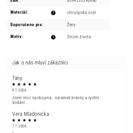
EAN
:
8594223290680
Materíál
:
chirurgická ocel
?
Doporučeno pro
:
Ženy
Motiv
:
Strom života
?
Tany
9.7.2026
Jsem moc spokojena...náramek krásný a rychle
dodání...
Vera Mladonicka
7.7.2026