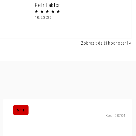
Petr Faktor
10.6.2026
Zobrazit další hodnocení
5 + 1
Kód:
98704