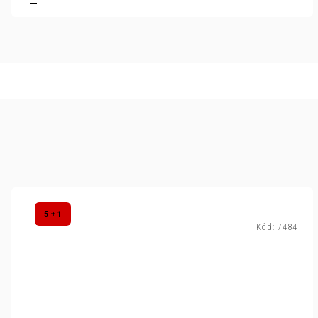
5 + 1
Kód:
7484