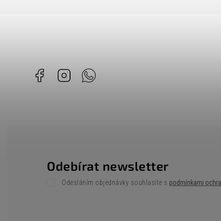
Facebook
Instagram
Whatsapp
Odebírat newsletter
Odesláním objednávky souhlasíte s
podmínkami ochra