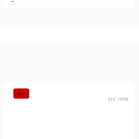
5 + 1
Kód:
10008