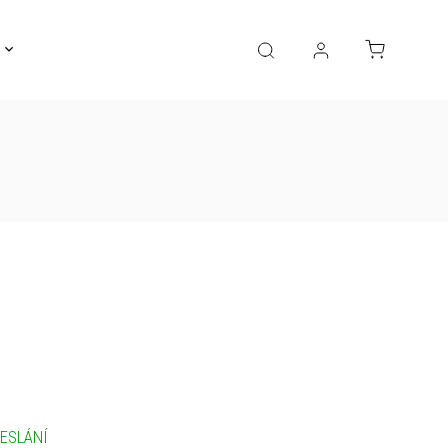
Gravírování
Pro děti
Výprodej
Bižuterie
ESLÁNÍ