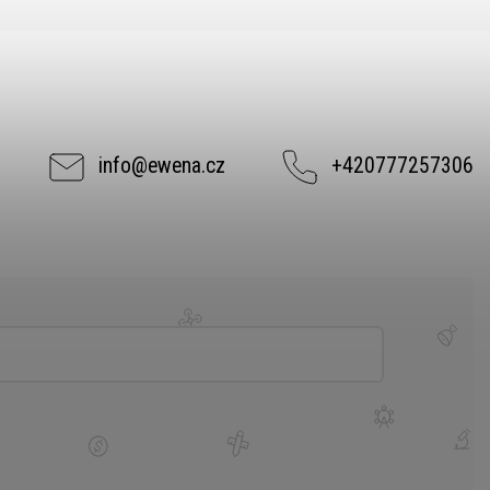
info
@
ewena.cz
+420777257306