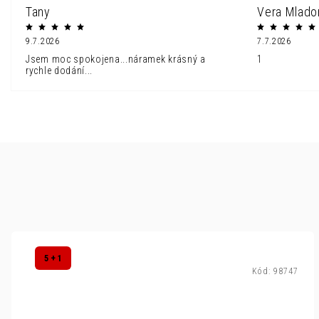
Tany
Vera Mlado
9.7.2026
7.7.2026
Jsem moc spokojena...náramek krásný a
1
rychle dodání...
5 + 1
Kód:
98747