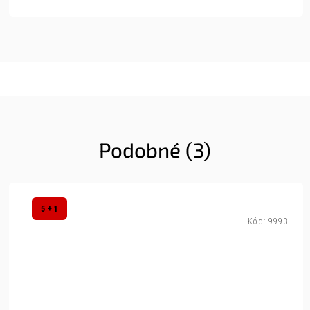
Podobné (3)
5 + 1
Kód:
9993