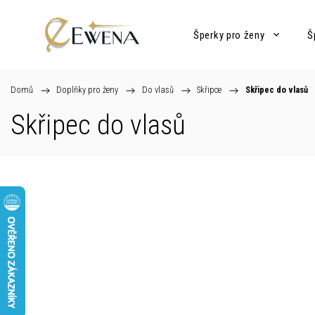
Šperky pro ženy
Š
Domů
/
Doplňky pro ženy
/
Do vlasů
/
Skřipce
/
Skřipec do vlasů
Skřipec do vlasů