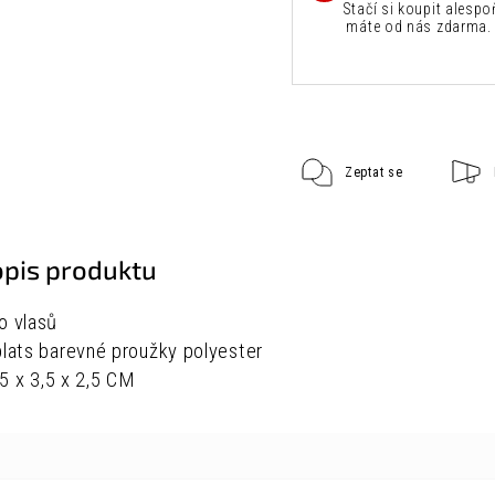
Stačí si koupit alespo
máte od nás zdarma. 
Zeptat se
opis produktu
o vlasů
plats barevné proužky polyester
,5 x 3,5 x 2,5 CM