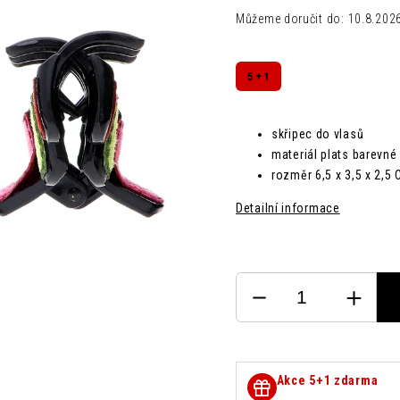
Můžeme doručit do:
10.8.202
5 + 1
skřipec do vlasů
materiál plats barevné
rozměr
6,5 x 3,5 x 2,5
Detailní informace
Akce 5+1 zdarma