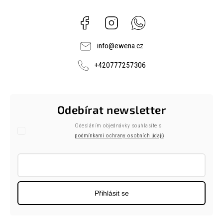
Facebook
Instagram
Whatsapp
info
@
ewena.cz
+420777257306
Odebírat newsletter
Odesláním objednávky souhlasíte s
podmínkami ochrany osobních údajů
Přihlásit se