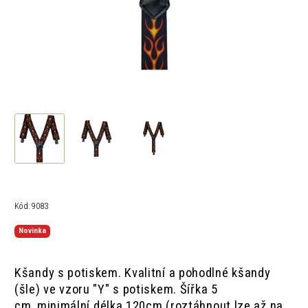
Kód:
9083
Novinka
Kšandy s potiskem. Kvalitní a pohodlné kšandy
(šle) ve vzoru "Y" s potiskem. Š
ířka 5
cm,
minimální délka 120cm (roztáhnout lze až na