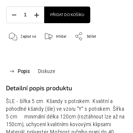
PŘIDAT DO KOŠÍKU
Zeptat se
Hlídat
Sdílet
Popis
Diskuze
Detailní popis produktu
ŠLE - šířka 5 cm.
Kšandy s potiskem. Kvalitní a
pohodlné kšandy (šle) ve vzoru "Y" s potiskem. Šířka
5 cm minimální délka 120cm (roztáhnout lze až na
150cm), uchycení kvalitními kovovými klipsami
Materiál: polyester Možnost ručního praní do 40