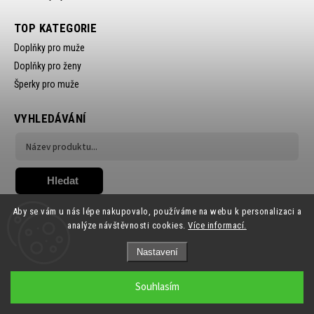
TOP KATEGORIE
Doplňky pro muže
Doplňky pro ženy
Šperky pro muže
VYHLEDÁVÁNÍ
Hledat
Aby se vám u nás lépe nakupovalo, používáme na webu k personalizaci a
analýze návštěvnosti cookies.
Více informací.
Nastavení
Copyright 2026
Ewena.CZ
. Všechna práva vyhrazena.
Souhlasím
Grafický návrh vytvořil a nakódoval
Shoptak.cz