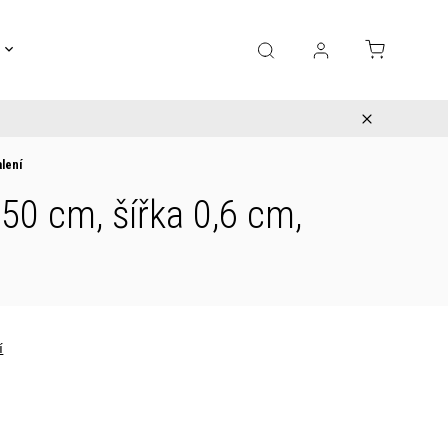
Gravírování
Pro děti
Výprodej
Bižuterie
alení
 50 cm, šířka 0,6 cm,
í