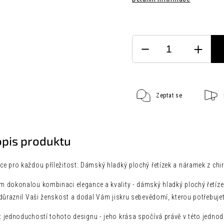
Zeptat se
opis produktu
e pro každou příležitost: Dámský hladký plochý řetízek a náramek z chir
 dokonalou kombinaci elegance a kvality - dámský hladký plochý řetízek 
důraznil Vaši ženskost a dodal Vám jiskru sebevědomí, kterou potřebujet
 jednoduchostí tohoto designu - jeho krása spočívá právě v této jednod