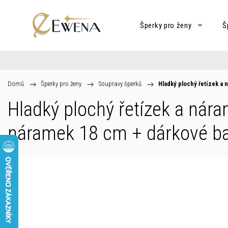
Šperky pro ženy
Š
Domů
/
Šperky pro ženy
/
Soupravy šperků
/
Hladký plochý řetízek a 
Hladký plochý řetízek a nára
náramek 18 cm
+ dárkové ba