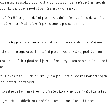
 což zaručuje vysokou odolnost, dlouhou životnost a především hypoalerg
doplňku bez obav z podráždění či alergických reakcí.
m a šířka 0,6 cm jsou ideální pro univerzální nošení, zatímco délka nár
lým dárkem pro Vaše blízké či jako odměna pro sebe sama.
n: Hladký plochý řetízek a náramek z chirurgické oceli dodají Vašemu out
ateriál: Chirurgická ocel je ideální pro citlivou pokožku, protože minimal
 a odolnost: Chirurgická ocel je známá svou vysokou odolností proti poš
setu.
ení: Délka řetízku 50 cm a šířka 0,6 cm jsou ideální pro každodenní nošen
né uchycení na zápěstí.
ento set je perfektním dárkem pro Vaše blízké, který ocení každá žena bez
to jedinečnou příležitost a pořiďte si tento luxusní set ještě dnes!