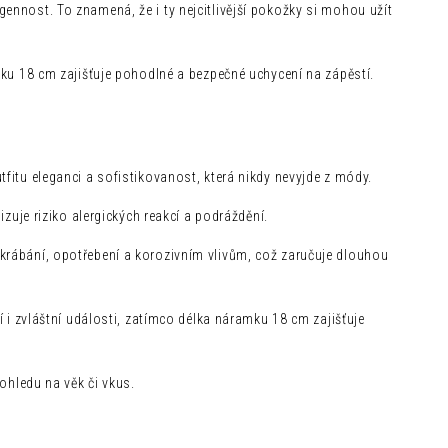
ennost. To znamená, že i ty nejcitlivější pokožky si mohou užít
amku 18 cm zajišťuje pohodlné a bezpečné uchycení na zápěstí.
fitu eleganci a sofistikovanost, která nikdy nevyjde z módy.
izuje riziko alergických reakcí a podráždění.
krábání, opotřebení a korozivním vlivům, což zaručuje dlouhou
í i zvláštní události, zatímco délka náramku 18 cm zajišťuje
 ohledu na věk či vkus.