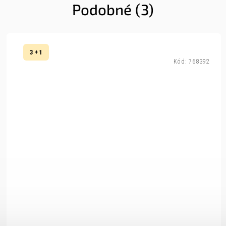
Podobné (3)
3 + 1
Kód:
768392