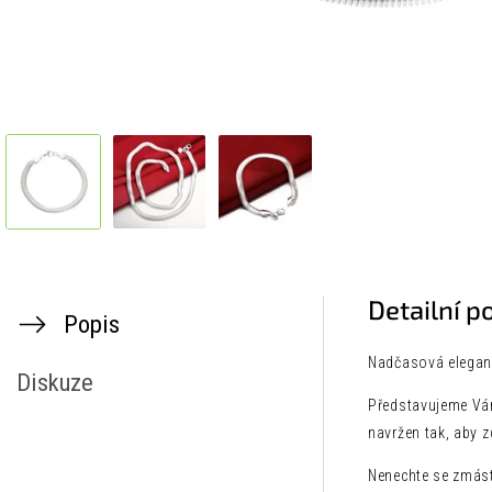
Detailní p
Popis
Nadčasová eleganc
Diskuze
Představujeme Vám
navržen tak, aby z
Nenechte se zmást