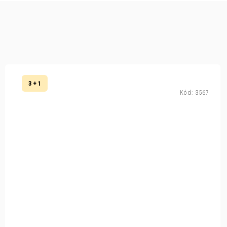
3 + 1
Kód:
3567