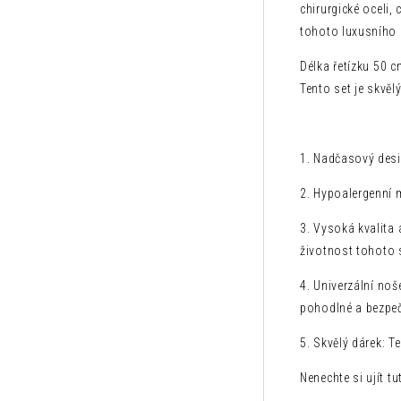
chirurgické oceli,
tohoto luxusního 
Délka řetízku 50 c
Tento set je skvě
1. Nadčasový desig
2. Hypoalergenní m
3. Vysoká kvalita
životnost tohoto 
4. Univerzální noš
pohodlné a bezpeč
5. Skvělý dárek: T
Nenechte si ujít tu