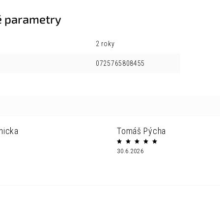
 parametry
2 roky
0725765808455
nicka
Tomáš Pýcha
30.6.2026