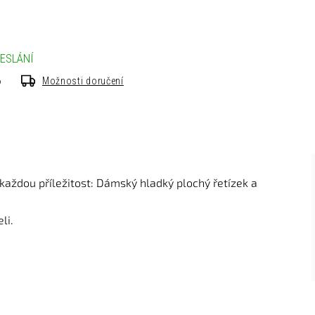
ESLÁNÍ
6
Možnosti doručení
aždou příležitost: Dámský hladký plochý řetízek a
li.