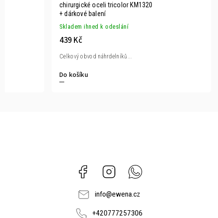
chirurgické oceli tricolor KM1320
+ dárkové balení
Skladem ihned k odeslání
439 Kč
Celkový obvod náhrdelníků...
Do košíku
Facebook
Instagram
Whatsapp
info
@
ewena.cz
+420777257306