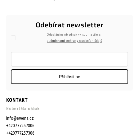
Odebírat newsletter
Odesláním objednávky souhlasíte s
podmínkami ochrany osobních údajů
Přihlásit se
KONTAKT
Róbert Galuščak
info
@
ewena.cz
+420777257306
+420777257306