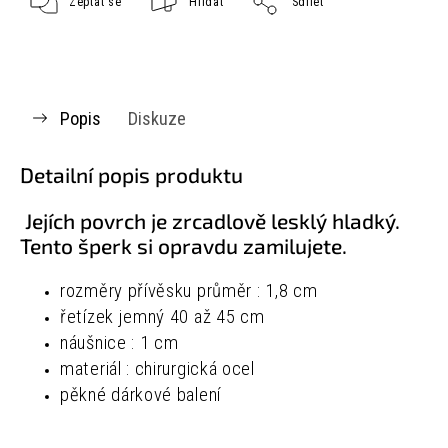
Zeptat se
Hlídat
Sdílet
Popis
Diskuze
Detailní popis produktu
Jejích povrch je zrcadlově lesklý hladký.
Tento šperk si opravdu zamilujete.
rozměry přívěsku průměr : 1,8 cm
řetízek jemný 40 až 45 cm
náušnice : 1 cm
materiál : chirurgická ocel
pěkné dárkové balení