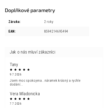
Doplňkové parametry
Záruka
:
2 roky
EAN
:
8594214695494
Tany
9.7.2026
Jsem moc spokojena...náramek krásný a rychle
dodání...
Vera Mladonicka
7.7.2026