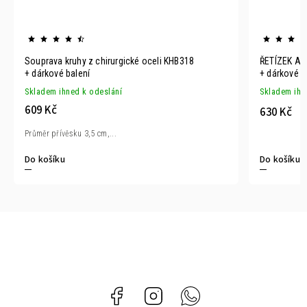
Souprava kruhy z chirurgické oceli KHB318
ŘETÍZEK A 
+ dárkové balení
+ dárkové b
Skladem ihned k odeslání
Skladem ihn
609 Kč
630 Kč
Průměr přívěsku 3,5 cm,...
Do košíku
Do košíku
Facebook
Instagram
Whatsapp