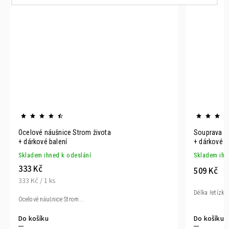
Ocelové náušnice Strom života
Souprava z 
+ dárkové balení
+ dárkové b
Skladem ihned k odeslání
Skladem ihn
333 Kč
509 Kč
333 Kč / 1 ks
Délka řetízku
Ocelové náušnice Strom...
Do košíku
Do košíku