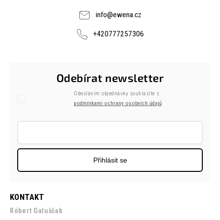
info
@
ewena.cz
+420777257306
Odebírat newsletter
Odesláním objednávky souhlasíte s
podmínkami ochrany osobních údajů
Přihlásit se
KONTAKT
Róbert Galuščak