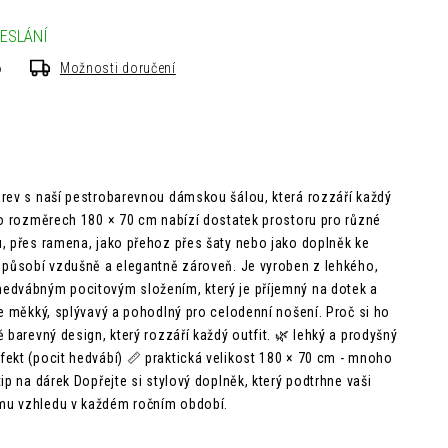
ESLÁNÍ
6
Možnosti doručení
rev s naší pestrobarevnou dámskou šálou, která rozzáří každý
 o rozměrech 180 × 70 cm nabízí dostatek prostoru pro různé
, přes ramena, jako přehoz přes šaty nebo jako doplněk ke
 působí vzdušně a elegantně zároveň. Je vyroben z lehkého,
edvábným pocitovým složením, který je příjemný na dotek a
je měkký, splývavý a pohodlný pro celodenní nošení. Proč si ho
ě barevný design, který rozzáří každý outfit. 🌿 lehký a prodyšný
ekt (pocit hedvábí) 📏 praktická velikost 180 × 70 cm - mnoho
tip na dárek Dopřejte si stylový doplněk, který podtrhne vaši
mu vzhledu v každém ročním období.