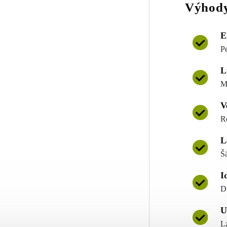
Výhody
E
P
L
M
V
R
L
Š
I
D
U
L