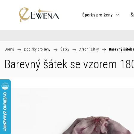
Šperky pro ženy
Š
Domů
/
Doplňky pro ženy
/
Šátky
/
Střední šátky
/
Barevný šátek 
Barevný šátek se vzorem 18