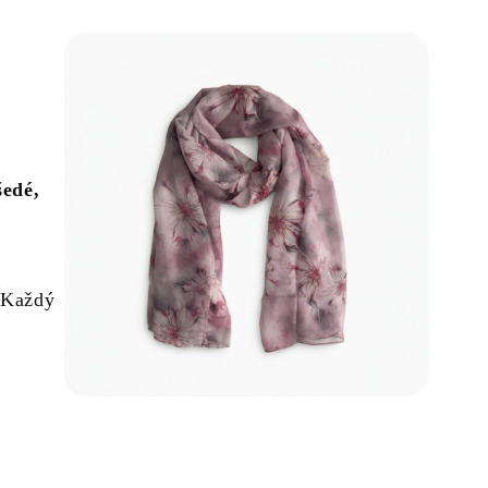
šedé,
. Každý