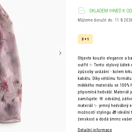
SKLADEM IHNED K OD
Můžeme doručit do:
11.8.202
3 + 1
Objevte kouzlo elegance a ba
outfit ✨ Tento stylový šátek
způsoby uvázání - kolem krku
kabátu. Díky většímu formátu
měkkého materiálu se 100% h
připomíná hedvábí. Materiál 
zamilujete: 🌸 odvážný, zářiv
materiál ✨ jemný hedvábný ef
možností stylingu 🎁 ideální 
ženskost a dodá šmrnc vaše
Detailní informace