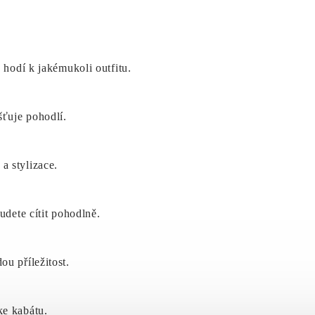
 hodí k jakémukoli outfitu.
šťuje pohodlí.
a stylizace.
udete cítit pohodlně.
u příležitost.
ke kabátu.