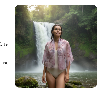
. Je
 svůj