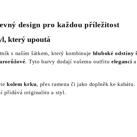
evný design pro každou příležitost
yl, který upoutá
atník s naším šátkem, který kombinuje
hluboké odstíny 
tarorůžové
. Tyto barvy dodají vašemu outfitu
eleganci
a
ete
kolem krku
, přes ramena či jako doplněk ke kabátu
 přidává originalitu a styl.