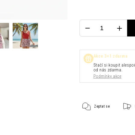
Akce 3+1 zdarma
Stačí si koupit alespoň
od nás zdarma.
Podmínky akce
Zeptat se