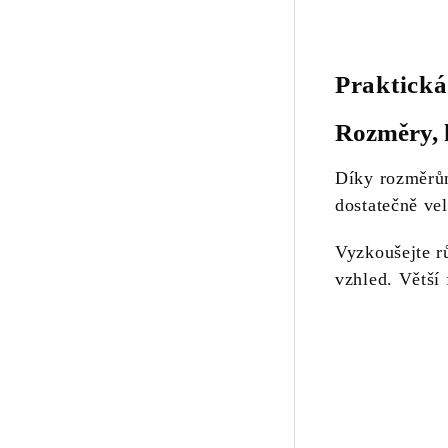
Praktická 
Rozměry, k
Díky rozměr
dostatečně ve
Vyzkoušejte rů
vzhled. Větší