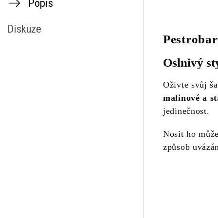
Popis
Diskuze
Pestrobar
Oslnivý st
Oživte svůj š
malinové a s
jedinečnost.
Nosit ho můž
způsob uvázání