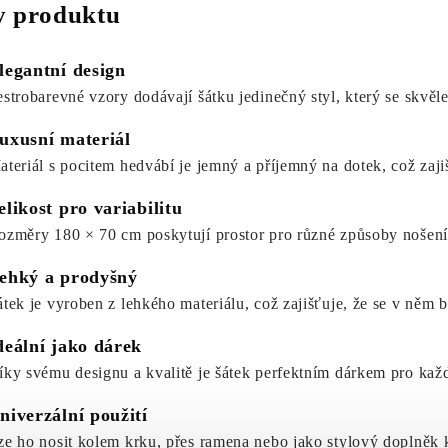
 produktu
legantní design
estrobarevné vzory dodávají šátku jedinečný styl, který se skvěle
uxusní materiál
ateriál s pocitem hedvábí je jemný a příjemný na dotek, což zaji
elikost pro variabilitu
ozměry 180 × 70 cm poskytují prostor pro různé způsoby nošení 
ehký a prodyšný
átek je vyroben z lehkého materiálu, což zajišťuje, že se v něm b
deální jako dárek
íky svému designu a kvalitě je šátek perfektním dárkem pro každo
niverzální použití
ze ho nosit kolem krku, přes ramena nebo jako stylový doplněk 