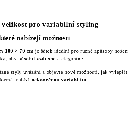
velikost pro variabilní styling
teré nabízejí možnosti
ům
180 × 70 cm
je šátek ideální pro různé způsoby nošení
lký, aby působil
vzdušně
a elegantně.
zné styly uvázání a objevte nové možnosti, jak vylepšit
 formát nabízí
nekonečnou variabilitu
.