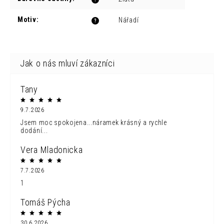
Motiv
:
Nářadí
?
Tany
9.7.2026
Jsem moc spokojena...náramek krásný a rychle
dodání...
Vera Mladonicka
7.7.2026
1
Tomáš Pýcha
30.6.2026