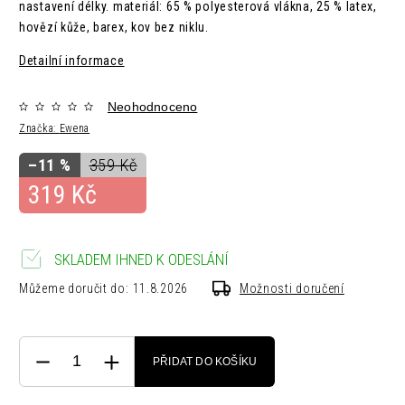
nastavení délky. materiál:
65 % polyesterová vlákna, 25 % latex,
hovězí kůže, barex, kov bez niklu.
Detailní informace
Neohodnoceno
Značka:
Ewena
–11 %
359 Kč
319 Kč
SKLADEM IHNED K ODESLÁNÍ
Můžeme doručit do:
11.8.2026
Možnosti doručení
PŘIDAT DO KOŠÍKU