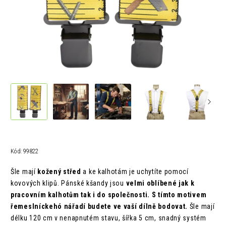
Kód:
99822
Šle mají
kožený střed
a ke kalhotám je uchytíte pomocí
kovových klipů. Pánské kšandy jsou
velmi oblíbené jak k
pracovním kalhotům tak i do společnosti. S tímto motivem
řemeslníckehó nářadí budete ve vaší dílně bodovat.
Šle mají
délku 120 cm v nenapnutém stavu, šířka 5 cm,
snadný systém