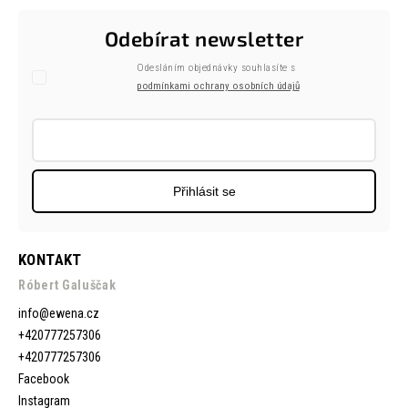
Odebírat newsletter
Odesláním objednávky souhlasíte s
podmínkami ochrany osobních údajů
Přihlásit se
KONTAKT
Róbert Galuščak
info
@
ewena.cz
+420777257306
+420777257306
Facebook
Instagram