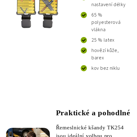
nastavení délky
65 %
polyesterová
vlákna
25 % latex
hovězí kůže,
barex
kov bez niklu
Praktické a pohodlné
Řemeslnické kšandy TK254
jsou ideální volbou pro