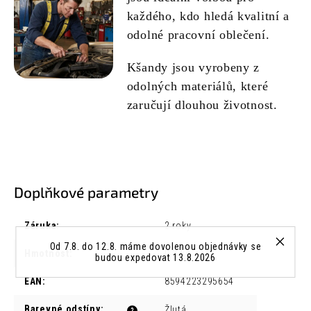
každého, kdo hledá kvalitní a
odolné pracovní oblečení.
Kšandy jsou vyrobeny z
odolných materiálů, které
zaručují dlouhou životnost.
Doplňkové parametry
Záruka
:
2 roky
Od 7.8. do 12.8. máme dovolenou objednávky se
Hmotnost
:
0.2 kg
budou expedovat 13.8.2026
EAN
:
8594223295654
Barevné odstíny
:
Žlutá
?