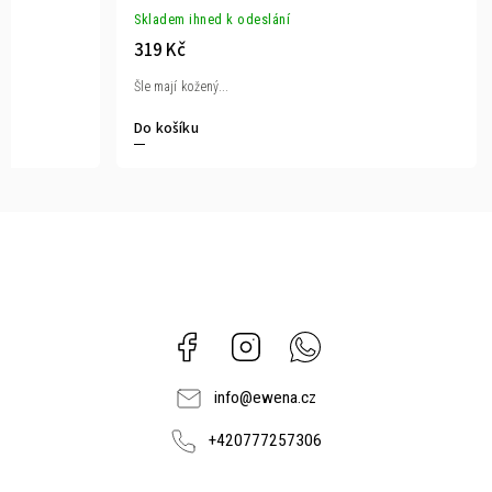
Skladem ihned k odeslání
319 Kč
Šle mají kožený...
Do košíku
Facebook
Instagram
Whatsapp
info
@
ewena.cz
+420777257306