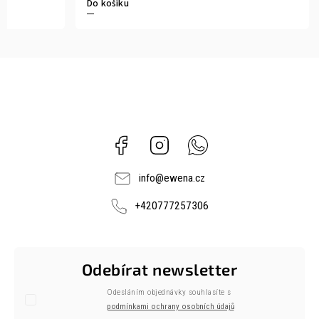
Do košíku
Facebook
Instagram
Whatsapp
info
@
ewena.cz
+420777257306
Odebírat newsletter
Odesláním objednávky souhlasíte s
podmínkami ochrany osobních údajů