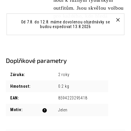
hodí k různým rybářským
outfitům. Jsou skvělou volbou
pro každého, kdo hledá
Od 7.8. do 12.8. máme dovolenou objednávky se
kvalitu a styl.
budou expedovat 13.8.2026
Doplňkové parametry
Záruka
:
2 roky
Hmotnost
:
0.2 kg
EAN
:
8594223295418
Motiv
:
Jelen
?