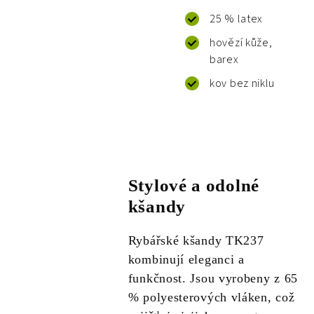
25 % latex
hovězí kůže,
barex
kov bez niklu
Stylové a odolné
kšandy
Rybářské kšandy TK237
kombinují eleganci a
funkčnost. Jsou vyrobeny z 65
% polyesterových vláken, což