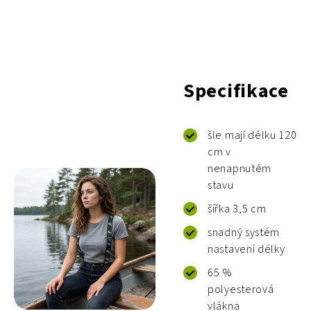
Specifikace
šle mají délku 120
cm v
nenapnutém
stavu
šířka 3,5 cm
snadný systém
nastavení délky
65 %
polyesterová
vlákna