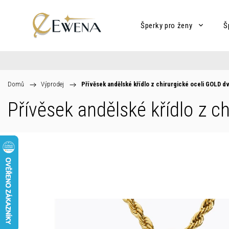
Šperky pro ženy
Š
Domů
/
Výprodej
/
Přívěsek andělské křídlo z chirurgické oceli GOLD dv
Přívěsek andělské křídlo z c