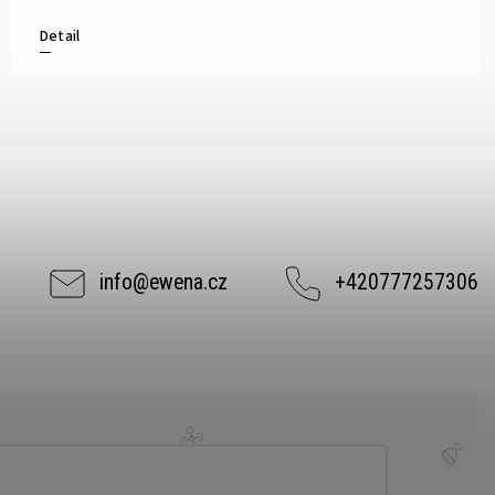
Detail
info
@
ewena.cz
+420777257306