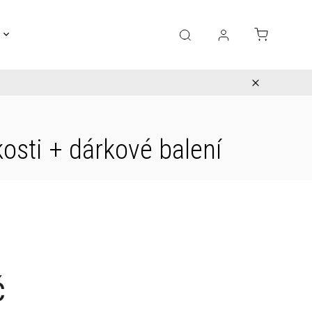
Gravírování
Pro děti
Výprodej
Bižuterie
kosti
+ dárkové balení
č