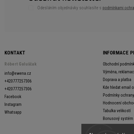
Odesláním objednávky souhlasíte s
podmínkami ochra
KONTAKT
INFORMACE P
Róbert Galuščak
Obchodní podmín
Výměna, reklamace
info
@
ewena.cz
Doprava a platba
+420777257306
Kde hledat email 
+420777257306
Podmínky ochrany
Facebook
Hodnocení obcho
Instagram
Tabulka velikostí
Whatsapp
Bonusový systém