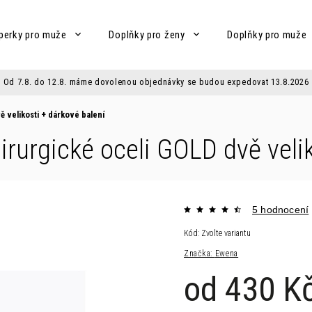
perky pro muže
Doplňky pro ženy
Doplňky pro muže
Od 7.8. do 12.8. máme dovolenou objednávky se budou expedovat 13.8.2026
ě velikosti
+ dárkové balení
hirurgické oceli GOLD dvě veli
5 hodnocení
Kód:
Zvolte variantu
Značka:
Ewena
od
430 K