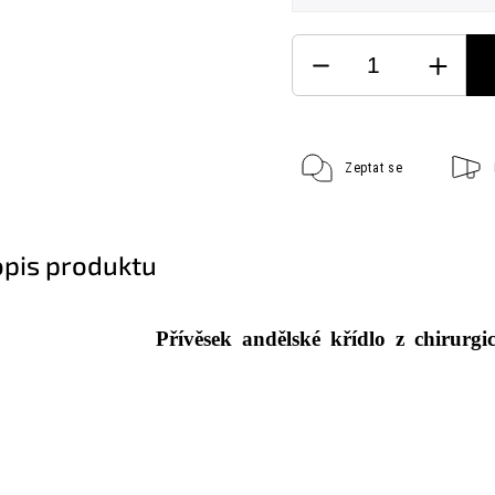
Zeptat se
opis produktu
Přívěsek andělské křídlo z chirur