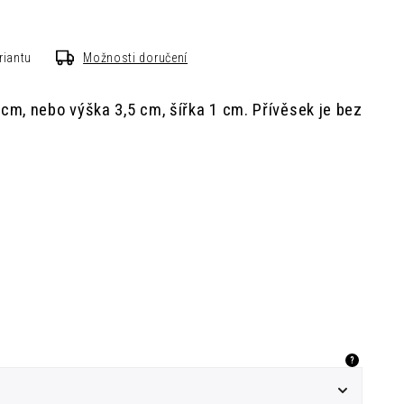
riantu
Možnosti doručení
6 cm,
nebo v
ýška 3,5 cm, šířka 1 cm.
Přívěsek je bez
?