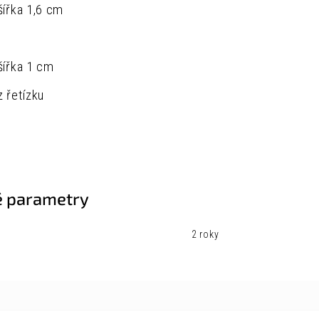
šířka 1,6 cm
šířka 1 cm
z řetízku
 parametry
2 roky