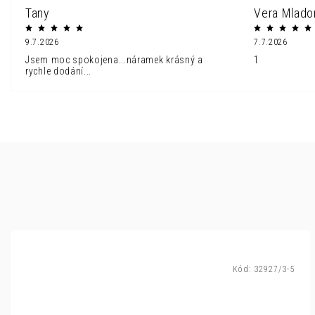
Tany
Vera Mlado
9.7.2026
7.7.2026
Jsem moc spokojena...náramek krásný a
1
rychle dodání...
Kód:
32927/3-5