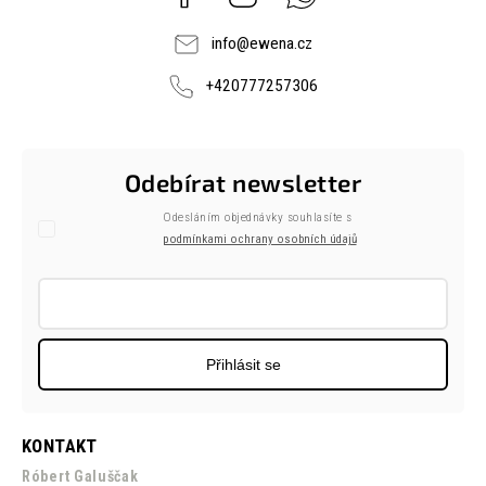
info
@
ewena.cz
+420777257306
Odebírat newsletter
Odesláním objednávky souhlasíte s
podmínkami ochrany osobních údajů
Přihlásit se
KONTAKT
Róbert Galuščak