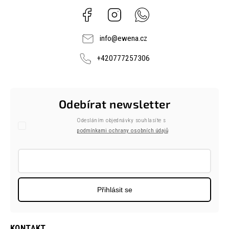
Facebook
Instagram
Whatsapp
info
@
ewena.cz
+420777257306
Odebírat newsletter
Odesláním objednávky souhlasíte s
podmínkami ochrany osobních údajů
Přihlásit se
KONTAKT