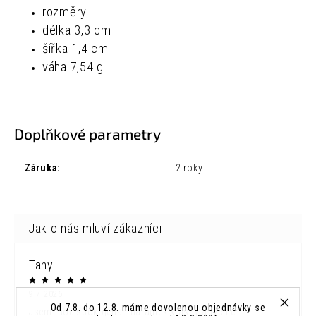
rozměry
délka 3,3 cm
šířka 1,4 cm
váha 7,54 g
Doplňkové parametry
Záruka
:
2 roky
Tany
9.7.2026
Od 7.8. do 12.8. máme dovolenou objednávky se
Jsem moc spokojena...náramek krásný a rychle