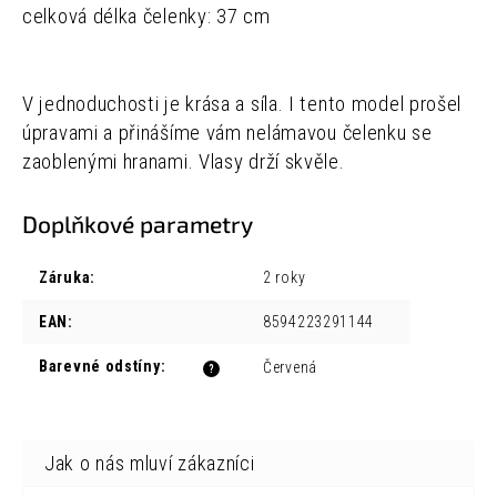
celková délka čelenky: 37 cm
V jednoduchosti je krása a síla. I tento model prošel
úpravami a přinášíme vám nelámavou čelenku se
zaoblenými hranami. Vlasy drží skvěle.
Doplňkové parametry
Záruka
:
2 roky
EAN
:
8594223291144
Barevné odstíny
:
Červená
?