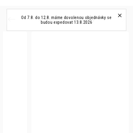
Související produkty
Od 7.8. do 12.8. máme dovolenou objednávky se
Previous
Next
budou expedovat 13.8.2026