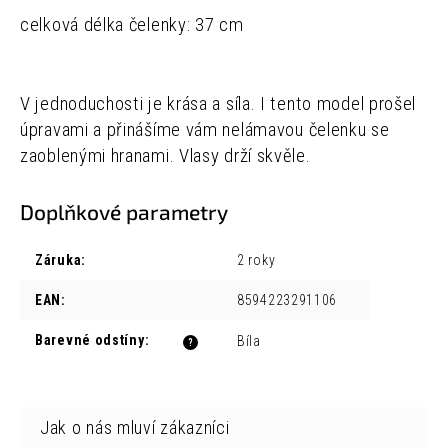
celková délka čelenky: 37 cm
V jednoduchosti je krása a síla. I tento model prošel
úpravami a přinášíme vám nelámavou čelenku se
zaoblenými hranami. Vlasy drží skvěle.
Doplňkové parametry
Záruka
:
2 roky
EAN
:
8594223291106
Barevné odstíny
:
Bíla
?