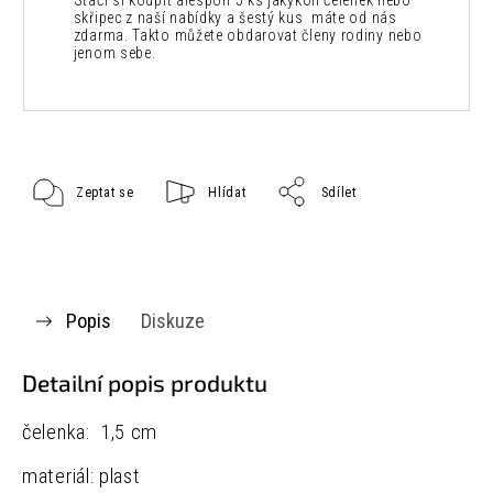
Stačí si koupit alespoň 5 ks jakýkoli čelenek nebo
skřipec z naší nabídky a šestý kus máte od nás
zdarma. Takto můžete obdarovat členy rodiny nebo
jenom sebe.
Zeptat se
Hlídat
Sdílet
Popis
Diskuze
Detailní popis produktu
čelenka: 1,5 cm
materiál: plast