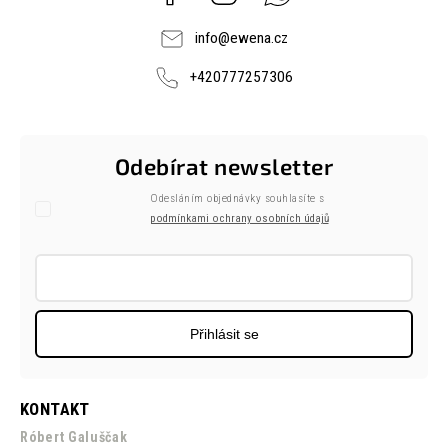
info
@
ewena.cz
+420777257306
Odebírat newsletter
Odesláním objednávky souhlasíte s
podmínkami ochrany osobních údajů
Přihlásit se
KONTAKT
Róbert Galuščak