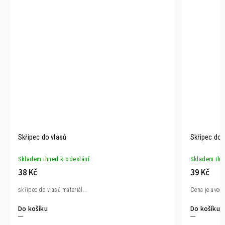
Skřipec do vlasů
Skřipec do 
Skladem ihned k odeslání
Skladem ihn
38 Kč
39 Kč
skřipec do vlasů materiál...
Cena je uvede
Do košíku
Do košíku