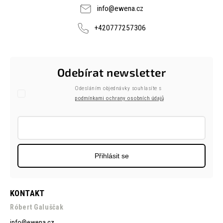
info
@
ewena.cz
+420777257306
Odebírat newsletter
Odesláním objednávky souhlasíte s
podmínkami ochrany osobních údajů
Přihlásit se
KONTAKT
Róbert Galuščak
info
@
ewena.cz