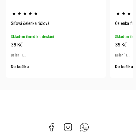
Síťová čelenka růžová
Čelenka fia
Skladem ihned k odeslání
Skladem ihn
39 Kč
39 Kč
Balení 1...
Balení 1...
Do košíku
Do košíku
Facebook
Instagram
Whatsapp