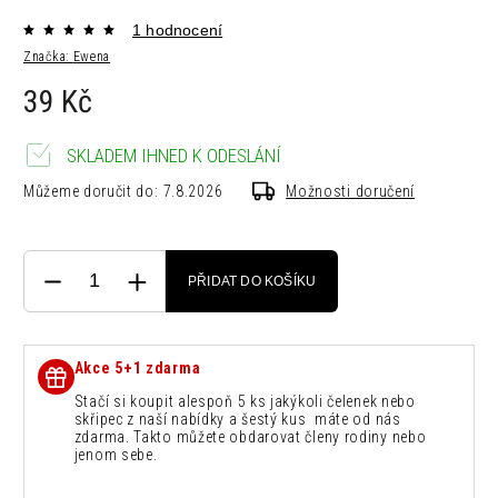
1 hodnocení
Značka:
Ewena
39 Kč
SKLADEM IHNED K ODESLÁNÍ
Můžeme doručit do:
7.8.2026
Možnosti doručení
PŘIDAT DO KOŠÍKU
Akce 5+1 zdarma
Stačí si koupit alespoň 5 ks jakýkoli čelenek nebo
skřipec z naší nabídky a šestý kus máte od nás
zdarma. Takto můžete obdarovat členy rodiny nebo
jenom sebe.