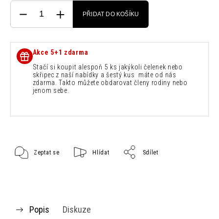
PŘIDAT DO KOŠÍKU
Akce 5+1 zdarma
Stačí si koupit alespoň 5 ks jakýkoli čelenek nebo
skřipec z naší nabídky a šestý kus máte od nás
zdarma. Takto můžete obdarovat členy rodiny nebo
jenom sebe.
Zeptat se
Hlídat
Sdílet
Popis
Diskuze