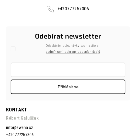
+420777257306
Odebírat newsletter
Odesláním objednávky souhlasíte s
podmínkami ochrany osobních údajů
Přihlásit se
KONTAKT
Róbert Galuščak
info
@
ewena.cz
+420777257306