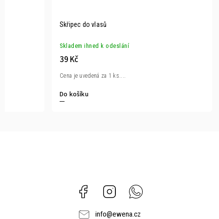
Skřipec do vlasů
Skladem ihned k odeslání
39 Kč
Cena je uvedená za 1 ks....
Do košíku
Facebook
Instagram
Whatsapp
info
@
ewena.cz