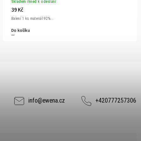
Skladem ihned k odeslání
39 Kč
Balení 1 ks materiál 92%...
Do košíku
info
@
ewena.cz
+420777257306