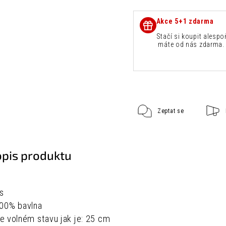
Akce 5+1 zdarma
Stačí si koupit alespo
máte od nás zdarma. 
Zeptat se
opis produktu
ks
00% bavlna
 volném stavu jak je:
25 cm