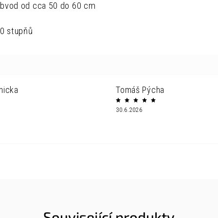
obvod od cca 50 do 60 cm
40 stupňů
nicka
Tomáš Pýcha
30.6.2026
Související produkty