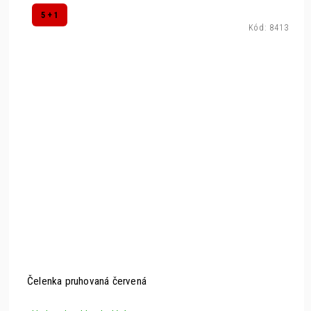
5 + 1
Kód:
8413
Čelenka pruhovaná červená