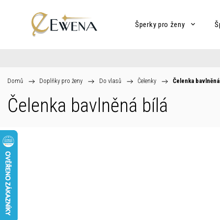
Šperky pro ženy
Š
Domů
/
Doplňky pro ženy
/
Do vlasů
/
Čelenky
/
Čelenka bavlněná 
Čelenka bavlněná bílá