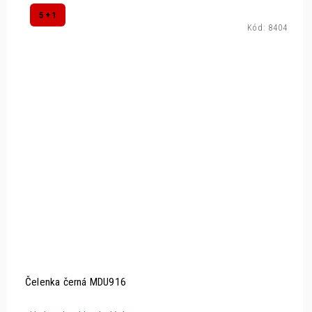
5 + 1
Kód:
8404
Čelenka černá MDU916