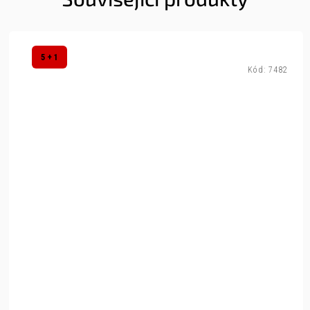
5 + 1
Kód:
7482