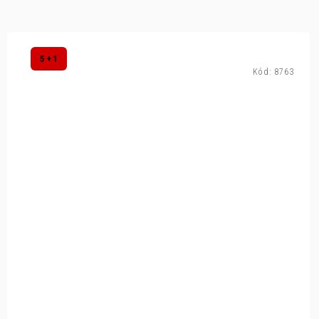
5 + 1
Kód:
8763