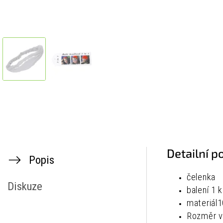
Detailní p
Popis
čelenka
Diskuze
balení 1 
materiál
1
Rozměr ve