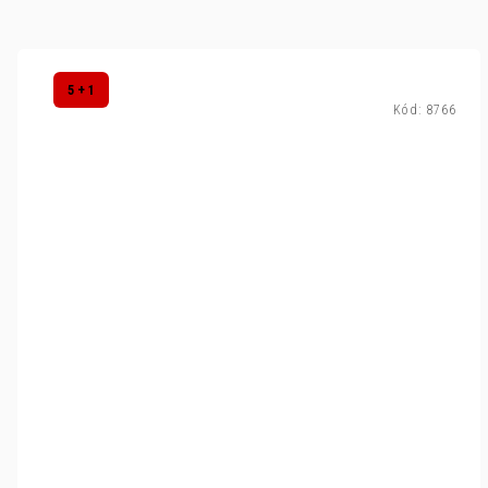
5 + 1
Kód:
8766