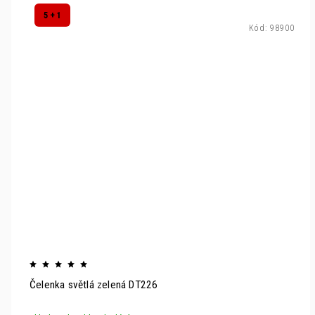
5 + 1
Kód:
98900
Čelenka světlá zelená DT226