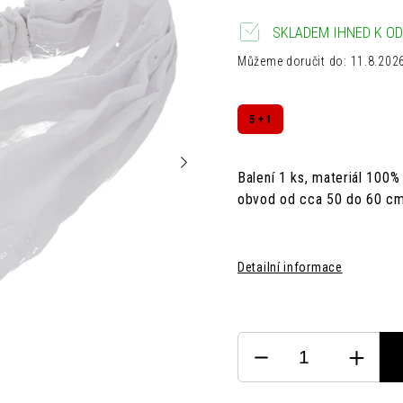
SKLADEM IHNED K OD
Můžeme doručit do:
11.8.202
5 + 1
Balení 1 ks,
materiál
100% 
obvod od cca 50 do 60 c
Detailní informace