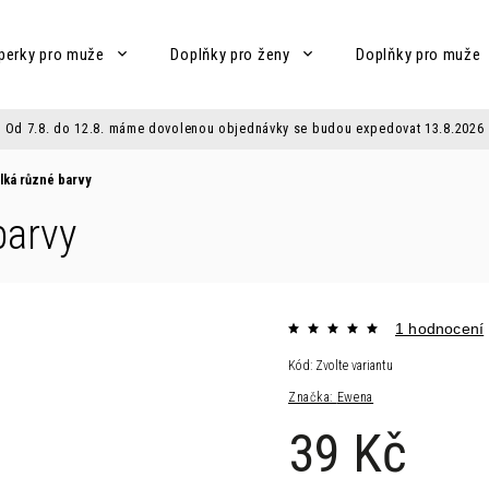
perky pro muže
Doplňky pro ženy
Doplňky pro muže
Od 7.8. do 12.8. máme dovolenou objednávky se budou expedovat 13.8.2026
lká různé barvy
barvy
1 hodnocení
Kód:
Zvolte variantu
Značka:
Ewena
39 Kč