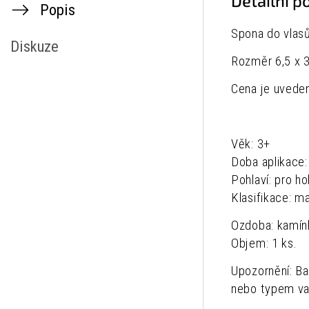
Detailní p
Popis
Spona do vlasů
Diskuze
Rozměr 6,5 x 3
Cena je uveden
Věk: 3+
Doba aplikace: 
Pohlaví: pro ho
Klasifikace: 
Ozdoba: kamín
Objem: 1 ks.
Upozornění: B
nebo typem va