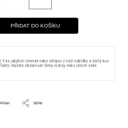
PŘIDAT DO KOŠÍKU
ň 5 ks jakýkoli čelenek nebo skřipec z naší nabídky a šestý kus
Takto můžete obdarovat členy rodiny nebo jenom sebe.
Hlídat
Sdílet