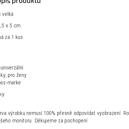
opis produktu
 velká
,5 x 5 cm
á za 1 kus
univerzální
lky, pro ženy
mass-marke
ky
arva výrobku nemusí 100% přesně odpovídat vyobrazení. Ro
šeho monitoru. Děkujeme za pochopení