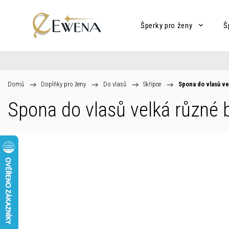
Šperky pro ženy
Š
Domů
/
Doplňky pro ženy
/
Do vlasů
/
Skřipce
/
Spona do vlasů ve
Spona do vlasů velká různé 