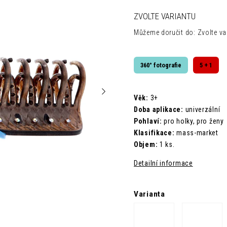
ZVOLTE VARIANTU
Můžeme doručit do:
Zvolte va
360° fotografie
5 + 1
Věk:
3+
Doba aplikace:
univerzální
Pohlaví:
pro holky, pro ženy
Klasifikace:
mass-market
Objem:
1 ks.
Detailní informace
Varianta