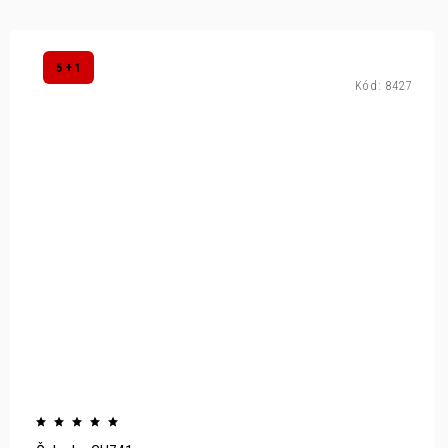
5 + 1
Kód:
8427