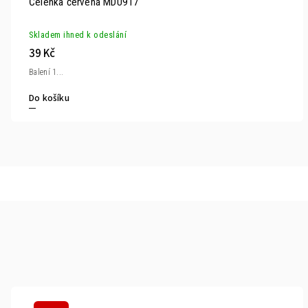
Čelenka červená MDU917
Skladem ihned k odeslání
39 Kč
Balení 1...
Do košíku