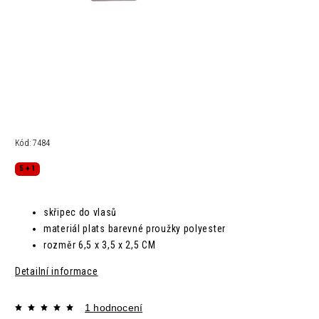
Kód:
7484
5 + 1
skřipec do vlasů
materiál plats barevné proužky polyester
rozměr
6,5 x 3,5 x 2,5 CM
Detailní informace
1 hodnocení