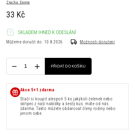
Značka:
Ewena
33 Kč
SKLADEM IHNED K ODESLÁNÍ
Můžeme doručit do:
10.8.2026
Možnosti doručení
PŘIDAT DO KOŠÍKU
Akce 5+1 zdarma
Stačí si koupit alespoň 5 ks jakýkoli čelenek nebo
skřipec z naší nabídky a šestý kus máte od nás
zdarma. Takto můžete obdarovat členy rodiny nebo
jenom sebe.