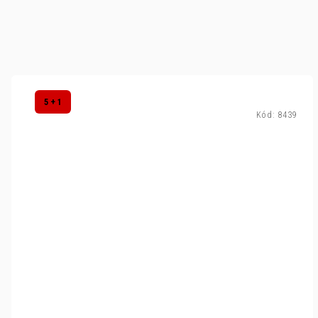
5 + 1
Kód:
8439