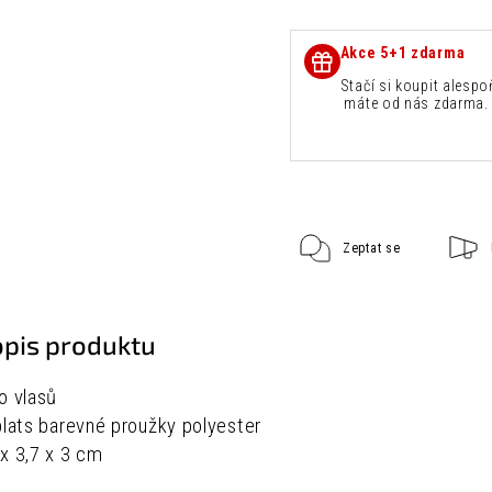
Akce 5+1 zdarma
Stačí si koupit alespo
máte od nás zdarma. 
Zeptat se
opis produktu
o vlasů
plats barevné proužky polyester
x 3,7 x 3 cm