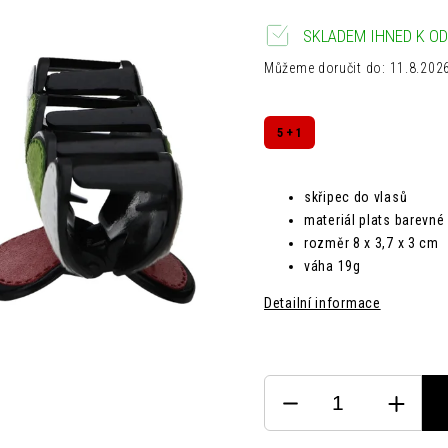
SKLADEM IHNED K OD
Můžeme doručit do:
11.8.202
5 + 1
skřipec do vlasů
materiál plats barevné
rozměr
8 x 3,7 x 3 cm
váha 19g
Detailní informace