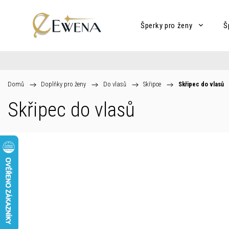
Šperky pro ženy
Š
Domů
/
Doplňky pro ženy
/
Do vlasů
/
Skřipce
/
Skřipec do vlasů
Skřipec do vlasů