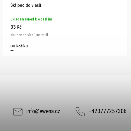
Skřipec do vlasů
Skladem ihned k odeslání
33 Kč
skřipec do vlasů materiál...
Do košíku
info
@
ewena.cz
+420777257306