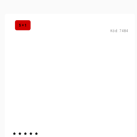
5 + 1
Kód:
7484