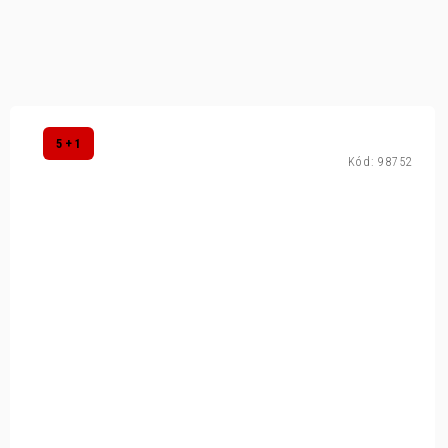
5 + 1
Kód:
98752