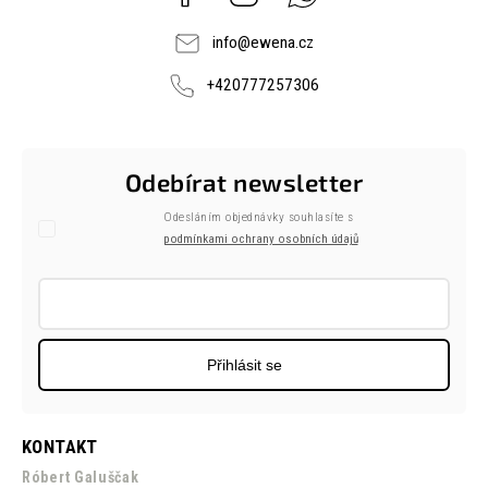
info
@
ewena.cz
+420777257306
Odebírat newsletter
Odesláním objednávky souhlasíte s
podmínkami ochrany osobních údajů
Přihlásit se
KONTAKT
Róbert Galuščak