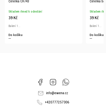
Čelenka CH743
Čelenka bav
Skladem ihned k odeslání
Skladem ihn
39 Kč
39 Kč
Balení 1...
Balení 1...
Do košíku
Do košíku
Facebook
Instagram
Whatsapp
info
@
ewena.cz
+420777257306