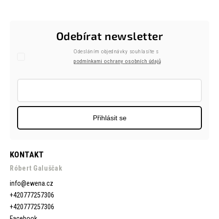
Odebírat newsletter
Odesláním objednávky souhlasíte s
podmínkami ochrany osobních údajů
Přihlásit se
KONTAKT
Róbert Galuščak
info
@
ewena.cz
+420777257306
+420777257306
Facebook