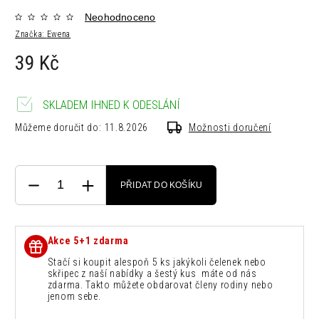
Neohodnoceno
Značka:
Ewena
39 Kč
SKLADEM IHNED K ODESLÁNÍ
Můžeme doručit do:
11.8.2026
Možnosti doručení
PŘIDAT DO KOŠÍKU
Akce 5+1 zdarma
Stačí si koupit alespoň 5 ks jakýkoli čelenek nebo
skřipec z naší nabídky a šestý kus máte od nás
zdarma. Takto můžete obdarovat členy rodiny nebo
jenom sebe.