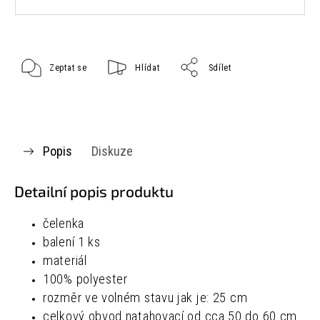
Zeptat se
Hlídat
Sdílet
Popis
Diskuze
Detailní popis produktu
čelenka
balení 1 ks
materiál
100% polyester
rozměr ve volném stavu jak je:
25 cm
celkový obvod natahovací od cca 50 do 60 cm