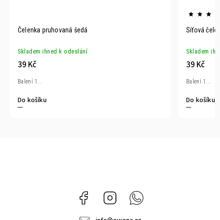
Čelenka pruhovaná šedá
Síťová čel
Skladem ihned k odeslání
Skladem ihn
39 Kč
39 Kč
Balení 1...
Balení 1...
Do košíku
Do košíku
Facebook
Instagram
Whatsapp