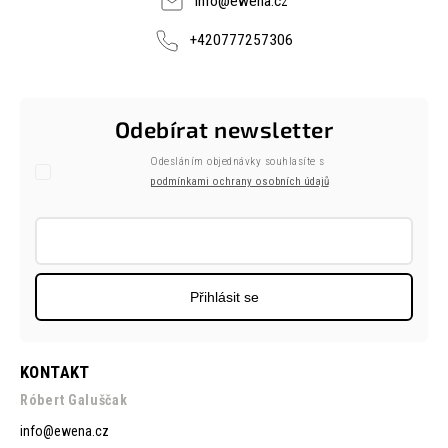
info
@
ewena.cz
+420777257306
Odebírat newsletter
Odesláním objednávky souhlasíte s
podmínkami ochrany osobních údajů
Přihlásit se
KONTAKT
Róbert Galuščak
info
@
ewena.cz