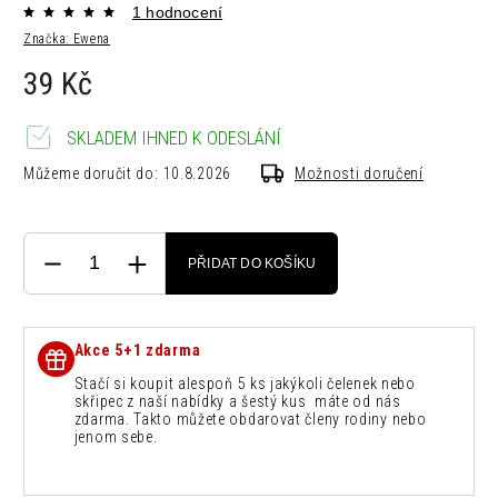
1 hodnocení
Značka:
Ewena
39 Kč
SKLADEM IHNED K ODESLÁNÍ
Můžeme doručit do:
10.8.2026
Možnosti doručení
PŘIDAT DO KOŠÍKU
Akce 5+1 zdarma
Stačí si koupit alespoň 5 ks jakýkoli čelenek nebo
skřipec z naší nabídky a šestý kus máte od nás
zdarma. Takto můžete obdarovat členy rodiny nebo
jenom sebe.