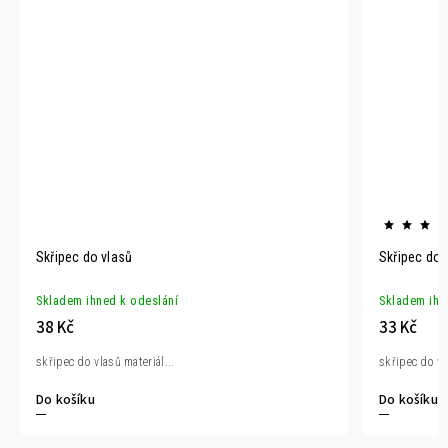
Skřipec do vlasů
Skřipec do 
Skladem ihned k odeslání
Skladem ihn
38 Kč
33 Kč
skřipec do vlasů materiál...
skřipec do vl
Do košíku
Do košíku