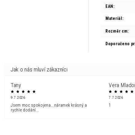
EAN
:
Materíál
:
Rozměr cm
:
Doporučeno p
Tany
Vera Mlado
9.7.2026
7.7.2026
Jsem moc spokojena...náramek krásný a
1
rychle dodání...