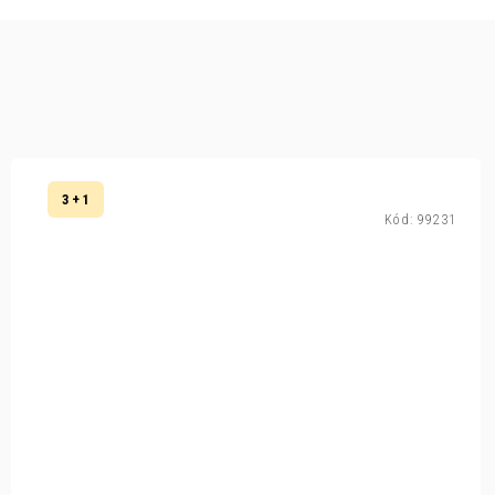
3 + 1
Kód:
99231