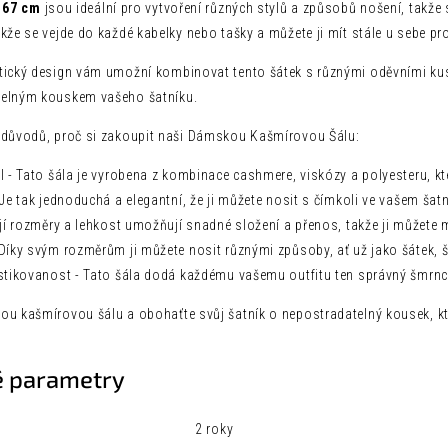
 67 cm
jsou ideální pro vytvoření různých stylů a způsobů nošení, takže si
kže se vejde do každé kabelky nebo tašky a můžete ji mít stále u sebe pr
tický design vám umožní kombinovat tento šátek s různými oděvními kusy 
telným kouskem vašeho šatníku.
 důvodů, proč si zakoupit naši Dámskou Kašmírovou Šálu:
ál - Tato šála je vyrobena z kombinace cashmere, viskózy a polyesteru, 
 Je tak jednoduchá a elegantní, že ji můžete nosit s čímkoli ve vašem šatn
ejí rozměry a lehkost umožňují snadné složení a přenos, takže ji můžete m
 Díky svým rozměrům ji můžete nosit různými způsoby, ať už jako šátek, 
istikovanost - Tato šála dodá každému vašemu outfitu ten správný šmrnc
ou kašmírovou šálu a obohaťte svůj šatník o nepostradatelný kousek, kte
 parametry
2 roky