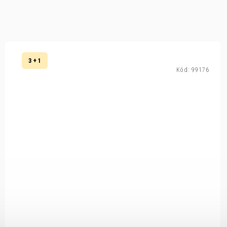
3 + 1
Kód:
99176