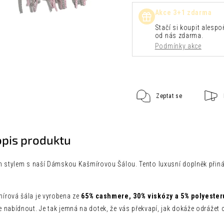
Akce 3+1 zdarma
Stačí si koupit alespoň
od nás zdarma.
Podmínky akce
Zeptat se
opis produktu
m stylem s naší Dámskou Kašmírovou Šálou. Tento luxusní doplněk přináší
írová šála je vyrobena ze
65% cashmere, 30% viskózy a 5% polyester
nabídnout. Je tak jemná na dotek, že vás překvapí, jak dokáže odrážet c