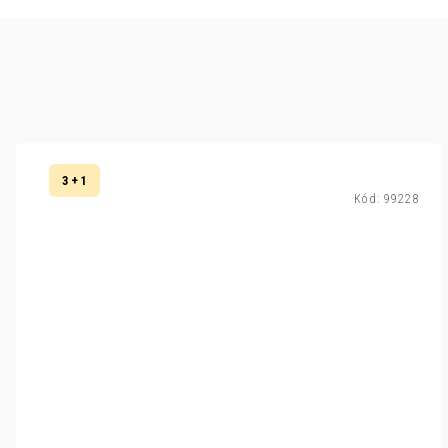
3 + 1
Kód:
99228