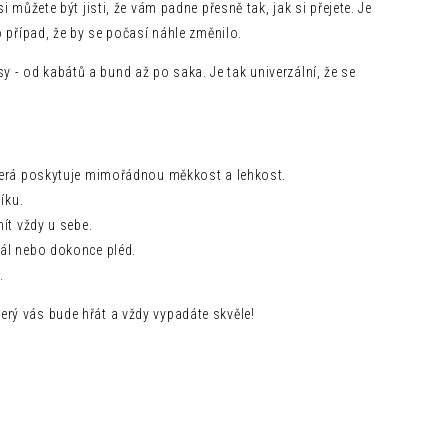
 můžete být jisti, že vám padne přesně tak, jak si přejete. Je
o případ, že by se počasí náhle změnilo.
- od kabátů a bund až po saka. Je tak univerzální, že se
která poskytuje mimořádnou měkkost a lehkost.
íku.
ít vždy u sebe.
šál nebo dokonce pléd.
.
rý vás bude hřát a vždy vypadáte skvěle!