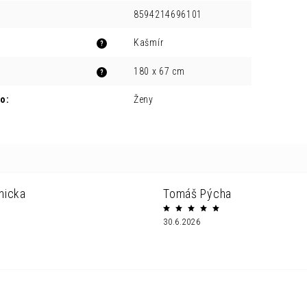
8594214696101
Kašmír
?
180 x 67 cm
?
ro
:
Ženy
nicka
Tomáš Pýcha
30.6.2026