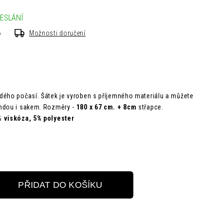
ESLÁNÍ
6
Možnosti doručení
dého počasí. Šátek je vyroben s příjemného materiálu a můžete
undou i sakem.
Rozměry -
180 x 67 cm. + 8cm
střapce.
 viskóza, 5% polyester
PŘIDAT DO KOŠÍKU