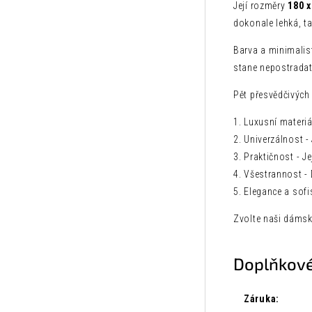
Její rozměry
180 x
dokonale lehká, ta
Barva a minimalis
stane nepostrada
Pět přesvědčivých
1. Luxusní materi
2. Univerzálnost -
3. Praktičnost - J
4. Všestrannost -
5. Elegance a sof
Zvolte naši dámsk
Doplňkové
Záruka
: