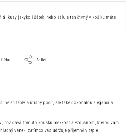
 tři kusy jakýkoli šátek, nebo šálu a ten čtvrtý v košíku máte
Hlídat
Sdílet
 nejen teplý a útulný pocit, ale také dokonalou eleganci a
u
, což dává tomuto kousku měkkost a vzdušnost, kterou vám
hladný vánek, zatímco vás udržuje příjemně v teple.