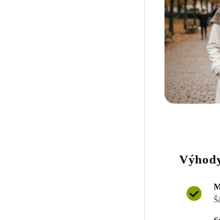
Výhody
M
Š