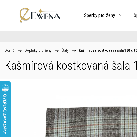
Šperky pro ženy
Š
Domů
/
Doplňky pro ženy
/
Šály
/
Kašmírová kostkovaná šála 180 x 6
Kašmírová kostkovaná šála 