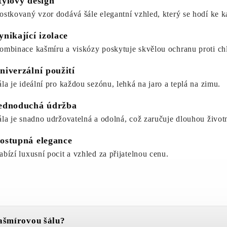
tylový design
ostkovaný vzor dodává šále elegantní vzhled, který se hodí ke k
ynikající izolace
ombinace kašmíru a viskózy poskytuje skvělou ochranu proti ch
niverzální použití
ála je ideální pro každou sezónu, lehká na jaro a teplá na zimu.
ednoduchá údržba
ála je snadno udržovatelná a odolná, což zaručuje dlouhou život
ostupná elegance
abízí luxusní pocit a vzhled za přijatelnou cenu.
ašmírovou šálu?