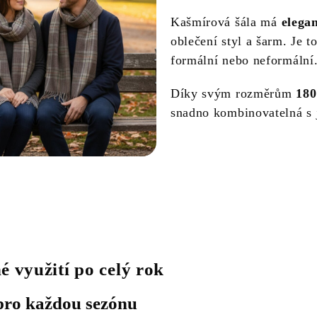
Kašmírová šála má
elega
oblečení styl a šarm. Je t
formální nebo neformální
Díky svým rozměrům
180
snadno kombinovatelná s 
é využití po celý rok
 pro každou sezónu