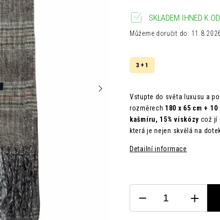
SKLADEM IHNED K OD
Můžeme doručit do:
11.8.202
3 + 1
Vstupte do světa luxusu a po
rozměrech
180 x 65 cm + 10
kašmíru, 15% viskózy
což j
která je nejen skvělá na dote
Detailní informace