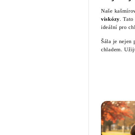
Naše kašmírov
viskózy
. Tato
ideální pro ch
Šála je nejen 
chladem. Užijt