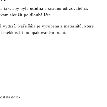
na tak, aby byla
odolná
a snadno udržovatelná.
e vám sloužit po dlouhá léta.
rá vydrží. Naše šála je vyrobena z materiálů, které
cit měkkosti i po opakovaném praní.
ost na dotek.