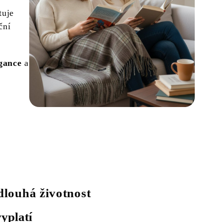
tuje
ční
gance
a
dlouhá životnost
vyplatí