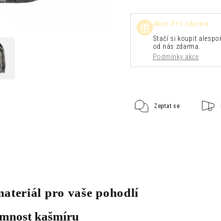
Akce 3+1 zdarma
Stačí si koupit alespoň
od nás zdarma.
Podmínky akce
Zeptat se
ateriál pro vaše pohodlí
jemnost kašmíru