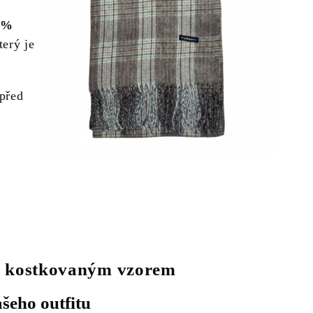
 %
terý je
před
 s kostkovaným vzorem
šeho outfitu