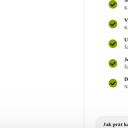
S
K
V
K
U
Š
J
Š
D
N
Jak prát k