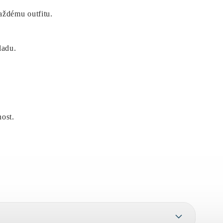
aždému outfitu.
ladu.
nost.