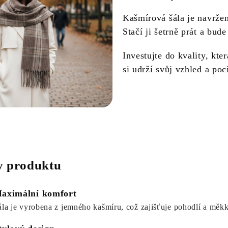
Kašmírová šála je navrže
Stačí ji šetrně prát a bud
Investujte do kvality, kte
si udrží svůj vzhled a po
 produktu
aximální komfort
ála je vyrobena z jemného kašmíru, což zajišťuje pohodlí a měkk