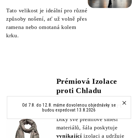
Tato velikost je ideální pro různé
způsoby nošení, ať už volně přes
ramena nebo omotaná kolem
krku.
Prémiová Izolace
proti Chladu
Ochrana a Komfort
Od 7.8. do 12.8. máme dovolenou objednávky se
budou expedovat 13.8.2026
Díky své prémiové směsi
materiálů, šála poskytuje
vynikající
izolaci a udržuje