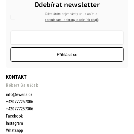
Odebírat newsletter
Odesláním objednávky souhlasíte s
podmínkami ochrany osobních údajů
Přihlásit se
KONTAKT
Róbert Galuščak
info
@
ewena.cz
+420777257306
+420777257306
Facebook
Instagram
Whatsapp