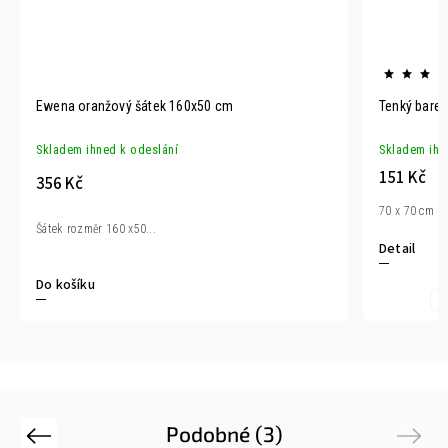
Ewena oranžový šátek 160x50 cm
Tenký barevný š
Skladem ihned k odeslání
Skladem ihned k
151 Kč
356 Kč
70 x 70 cm
Šátek rozměr 160 x50...
Detail
Do košíku
Zelená
Podobné (3)
Previous
Next