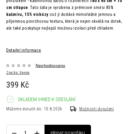
přírůstkem - Kašmírovou šálou o rozměrech
180 x 65 cm + 10
cm střapce
. Tato šála je vyrobena z prémiové směsi 85
%
kašmíru, 15% viskózy
což jí dodává mimořádně jemnou a
příjemnou povrchovou texturu, která je nejen skvělá na dotek,
ale také poskytuje nejlepší možnou izolaci před chladem.
Detailní informace
Neohodnoceno
Značka:
Ewena
399 Kč
SKLADEM IHNED K ODESLÁNÍ
Můžeme doručit do:
10.8.2026
Možnosti doručení
PŘIDAT DO KOŠÍKU