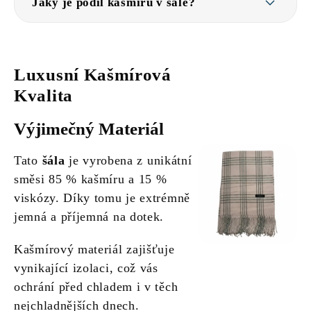
Jaký je podíl kašmíru v šále?
Luxusní Kašmírová
Kvalita
Výjimečný Materiál
Tato
šála
je vyrobena z unikátní
směsi 85 % kašmíru a 15 %
viskózy. Díky tomu je extrémně
jemná a příjemná na dotek.
Kašmírový materiál zajišťuje
vynikající izolaci, což vás
ochrání před chladem i v těch
nejchladnějších dnech.