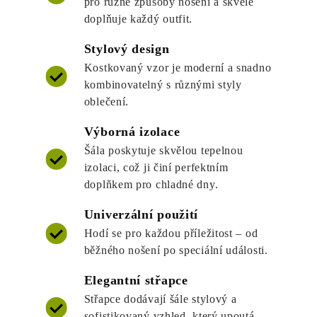
pro různé způsoby nošení a skvěle
doplňuje každý outfit.
Stylový design
Kostkovaný vzor je moderní a snadno
kombinovatelný s různými styly
oblečení.
Výborná izolace
Šála poskytuje skvělou tepelnou
izolaci, což ji činí perfektním
doplňkem pro chladné dny.
Univerzální použití
Hodí se pro každou příležitost – od
běžného nošení po speciální události.
Elegantní střapce
Střapce dodávají šále stylový a
sofistikovaný vzhled, který upoutá