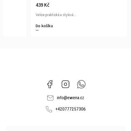
439 Kč
Velice praktická a stylová...
Do košíku
Facebook
Instagram
Whatsapp
info
@
ewena.cz
+420777257306