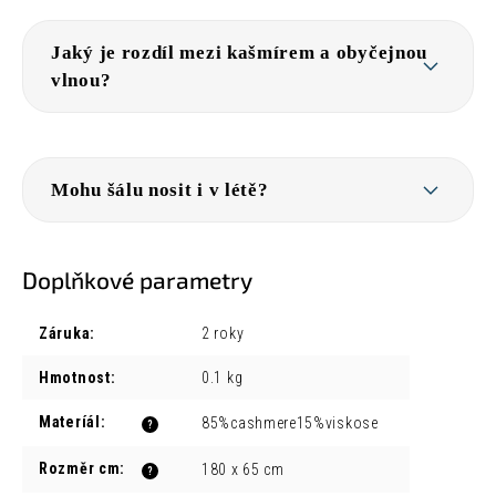
Jaký je rozdíl mezi kašmírem a obyčejnou
vlnou?
Mohu šálu nosit i v létě?
Doplňkové parametry
Záruka
:
2 roky
Hmotnost
:
0.1 kg
Materíál
:
85%cashmere15%viskose
?
Rozměr cm
:
180 x 65 cm
?