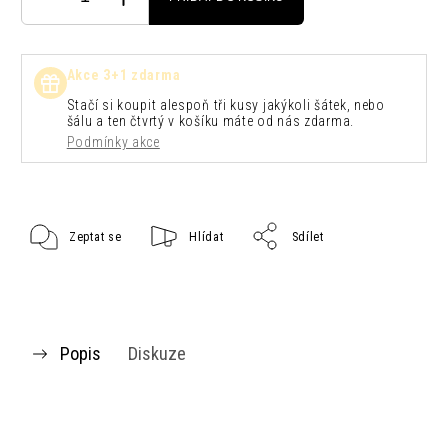
Akce 3+1 zdarma
Stačí si koupit alespoň tři kusy jakýkoli šátek, nebo
šálu a ten čtvrtý v košíku máte od nás zdarma.
Podmínky akce
Zeptat se
Hlídat
Sdílet
Popis
Diskuze