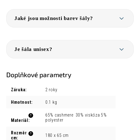
Jaké jsou možnosti barev šály?
Je šála unisex?
Doplňkové parametry
Záruka
:
2 roky
Hmotnost
:
0.1 kg
65% cashmere 30% viskóza 5%
?
polyester
Materíál
:
Rozměr
?
180 x 65 cm
cm
: