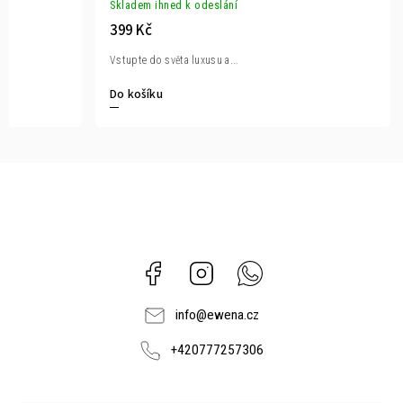
Skladem ihned k odeslání
399 Kč
Vstupte do světa luxusu a...
Do košíku
Facebook
Instagram
Whatsapp
info
@
ewena.cz
+420777257306