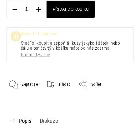
PŘIDAT DO KOŠÍKU
Akce 3+1 zdarma
Stačí si koupit alespoň tři kusy jakýkoli šátek, nebo
šálu a ten čtvrtý v košíku máte od nás zdarma.
Podmínky akce
Zeptat se
Hlídat
Sdílet
Popis
Diskuze