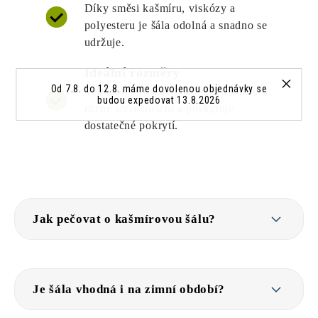
Díky směsi kašmíru, viskózy a
polyesteru je šála odolná a snadno se
udržuje.
Ideální rozměry
Od 7.8. do 12.8. máme dovolenou objednávky se
Velikost 180 x 65 cm je perfektní pro
budou expedovat 13.8.2026
různé styly nošení a poskytuje
dostatečné pokrytí.
Jak pečovat o kašmírovou šálu?
Je šála vhodná i na zimní období?