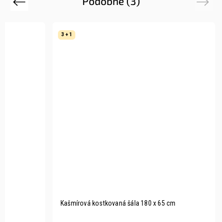
Podobné (3)
Previous
Next
3 + 1
Kašmírová kostkovaná šála 180 x 65 cm