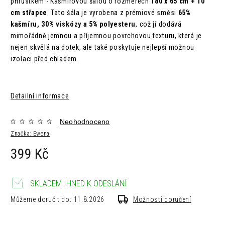
přírůstkem - Kašmírovou šálou o rozměrech
180 x 65 cm + 10
cm střapce
. Tato šála je vyrobena z prémiové směsi
65%
kašmíru, 30% viskózy a 5% polyesteru
, což jí dodává
mimořádně jemnou a příjemnou povrchovou texturu, která je
nejen skvělá na dotek, ale také poskytuje nejlepší možnou
izolaci před chladem.
Detailní informace
Neohodnoceno
Značka:
Ewena
399 Kč
SKLADEM IHNED K ODESLÁNÍ
Můžeme doručit do:
11.8.2026
Možnosti doručení