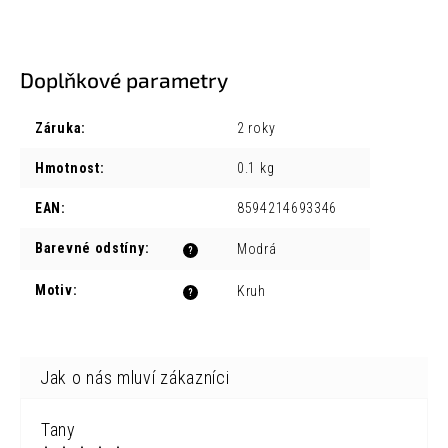
Doplňkové parametry
Záruka
:
2 roky
Hmotnost
:
0.1 kg
EAN
:
8594214693346
Barevné odstíny
:
Modrá
?
Motiv
:
Kruh
?
Tany