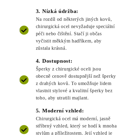
3. Nízká údržba:
Na rozdíl od některých jiných kovů,
chirurgická ocel nevyžaduje speciální
péči nebo čištění. Stačí ji občas
vyčistit měkkým hadříkem, aby
zůstala krásná.
4. Dostupnost:
Šperky z chirurgické oceli jsou
obecně cenově dostupnější než šperky
z drahých kovů. To umožňuje lidem
vlastnit stylové a kvalitní šperky bez
toho, aby utratili majlant.
5. Moderní vzhled:
Chirurgická ocel má moderní, jasně
stříbrný vzhled, který se hodí k mnoha
stylům a příležitostem. Její vzhled je