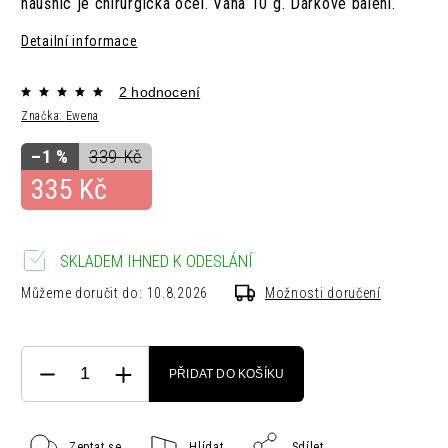
náušnic je chirurgická ocel. Váha 10 g. Dárkové balení.
Detailní informace
2 hodnocení
Značka:
Ewena
–1 %
339 Kč
335 Kč
SKLADEM IHNED K ODESLÁNÍ
Můžeme doručit do:
10.8.2026
Možnosti doručení
PŘIDAT DO KOŠÍKU
Zeptat se
Hlídat
Sdílet