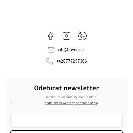
Facebook
Instagram
Whatsapp
info
@
ewena.cz
+420777257306
Odebírat newsletter
Odesláním objednávky souhlasíte s
podmínkami ochrany osobních údajů