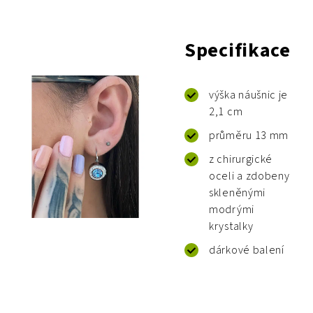
Specifikace
výška náušnic je
2,1 cm
průměru 13 mm
z chirurgické
oceli a zdobeny
skleněnými
modrými
krystalky
dárkové balení