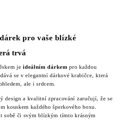
 dárek pro vaše blízké
erá trvá
věskem je
ideálním dárkem
pro každou
odává se v elegantní dárkové krabičce, která
pohledem, ale i srdcem.
 design a kvalitní zpracování zaručují, že se
ným kouskem každého šperkového boxu.
st sobě či svým blízkým tímto krásným