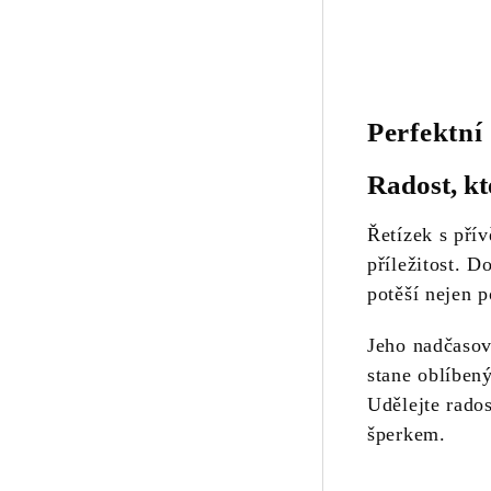
Perfektní
Radost, kt
Řetízek s pří
příležitost. D
potěší nejen 
Jeho nadčasový
stane oblíbe
Udělejte rado
šperkem.