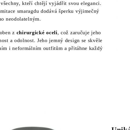
šechny, kteří chtějí vyjádřit svou eleganci.
imitace smaragdu dodává šperku výjimečný
 ho neodolatelným.
roben z
chirurgické oceli
, což zaručuje jeho
nost a odolnost. Jeho jemný design se skvěle
ním i neformálním outfitům a přitáhne každý
Uniká