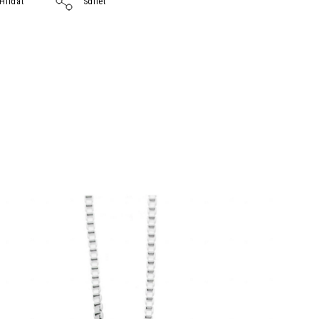
Hlídat
Sdílet