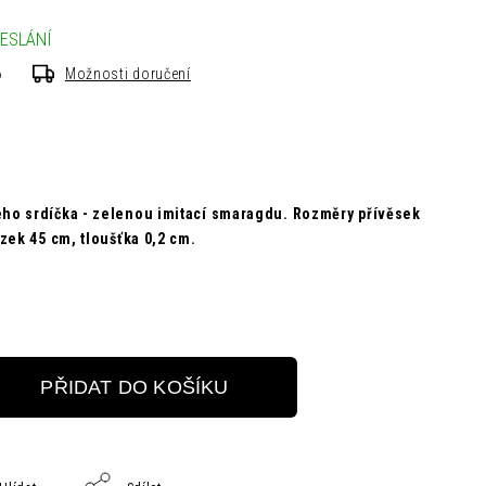
ESLÁNÍ
6
Možnosti doručení
ho srdíčka -
zelenou imitací smaragdu
. R
ozměry
přívěsek
ízek 45
cm,
tloušťka
0,2 cm.
PŘIDAT DO KOŠÍKU