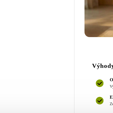
Výhody
O
V
E
Z