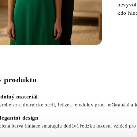
nevyvolá
kdo hle
 produktu
dolný materiál
yroben z chirurgické oceli, řetízek je odolný proti poškrábání a 
legantní design
elená barva imitace smaragdu dodává řetízku luxusní vzhled pro 