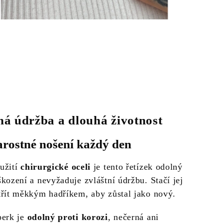
á údržba a dlouhá životnost
arostné nošení každý den
užití
chirurgické oceli
je tento řetízek odolný
kození a nevyžaduje zvláštní údržbu. Stačí jej
třít měkkým hadříkem, aby zůstal jako nový.
perk je
odolný proti korozi
, nečerná ani