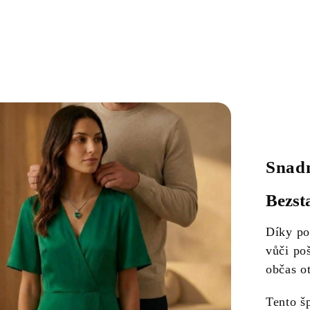
Snadn
Bezst
Díky po
vůči poš
občas o
Tento š