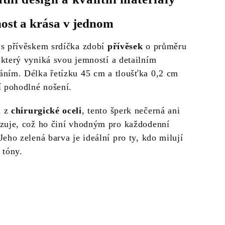
ost a krása v jednom
 s přívěskem srdíčka zdobí
přívěsek
o průměru
 který vyniká svou jemností a detailním
áním. Délka řetízku 45 cm a tloušťka 0,2 cm
í pohodlné nošení.
n z
chirurgické oceli
, tento šperk nečerná ani
izuje, což ho činí vhodným pro každodenní
Jeho zelená barva je ideální pro ty, kdo milují
 tóny.