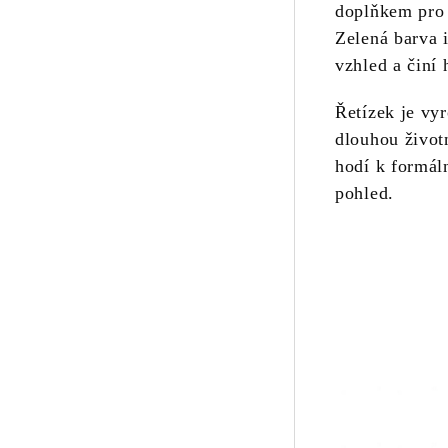
doplňkem pro v
Zelená barva 
vzhled a činí
Řetízek je vy
dlouhou život
hodí k formál
pohled.