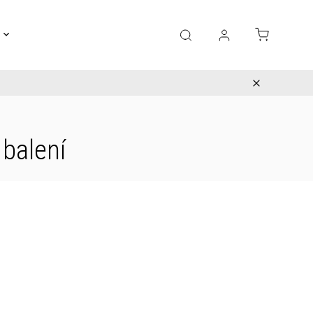
Gravírování
Pro děti
Výprodej
Bižuterie
 balení