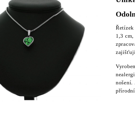
Odoln
Řetízek
1,3 cm,
zpracov
zajišťuj
Vyrobe
nealerg
nošení. 
přírodní