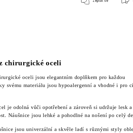
Zeptat se
z chirurgické oceli
irurgické oceli jsou elegantním doplňkem pro každou
íky svému materiálu jsou hypoalergenní a vhodné i pro c
el je odolná vůči opotřebení a zároveň si udržuje lesk a
ost. Náušnice jsou lehké a pohodlné na nošení po celý de
šnice jsou univerzální a skvěle ladí s různými styly obl