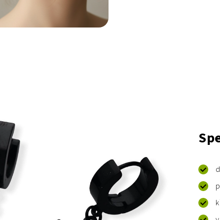
Spe
d
p
k
v