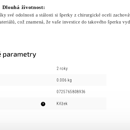
. Dlouhá životnost:
íky své odolnosti a stálosti si šperky z chirurgické oceli zach
ateriálů, což znamená, že vaše investice do takového šperku vyd
 parametry
2 roky
0.006 kg
0725765808936
Křížek
?