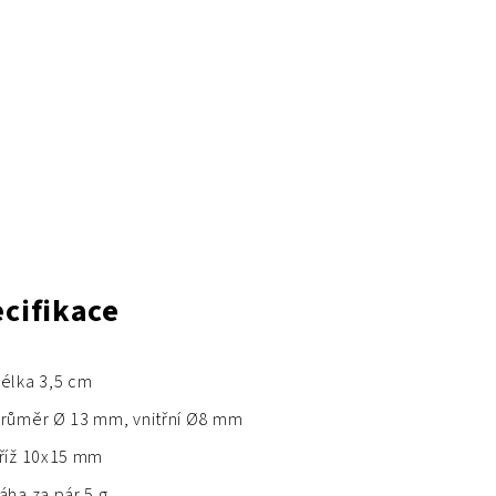
cifikace
élka 3,5 cm
růměr Ø 13 mm, vnitřní Ø8 mm
říž 10x15 mm
áha za pár 5 g