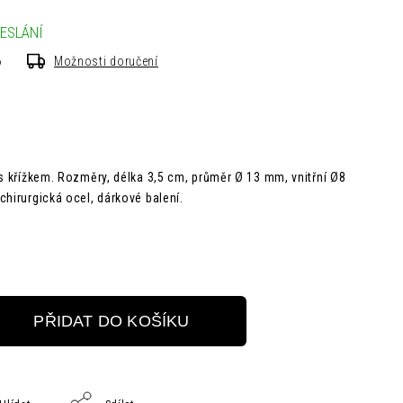
ESLÁNÍ
6
Možnosti doručení
s křížkem. R
ozměry,
délka 3,5 cm,
průměr Ø 13 mm, vnitřní Ø8
 chirurgická ocel,
dárkové balení.
PŘIDAT DO KOŠÍKU