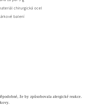
ateriál chirurgická ocel
árkové balení
děpodobné, že by způsobovala alergické reakce.
 kovy.