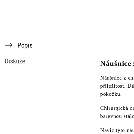
Popis
Diskuze
Náušnice 
Náušnice z ch
příležitost. D
pokožku.
Chirurgická oc
barevnou stál
Navíc tyto náu