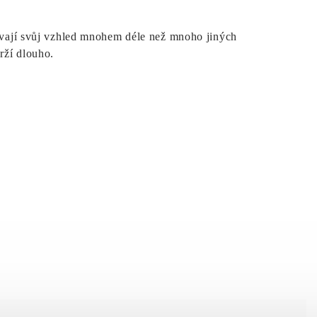
ovávají svůj vzhled mnohem déle než mnoho jiných
rží dlouho.