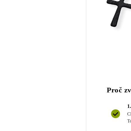
Proč zv
1
C
T