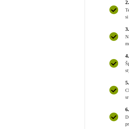
2
T
si
3
N
m
4
Š
st
5
C
s
6
D
p