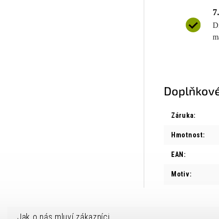
7
D
m
Doplňkové
Záruka
:
Hmotnost
:
EAN
:
Motiv
: