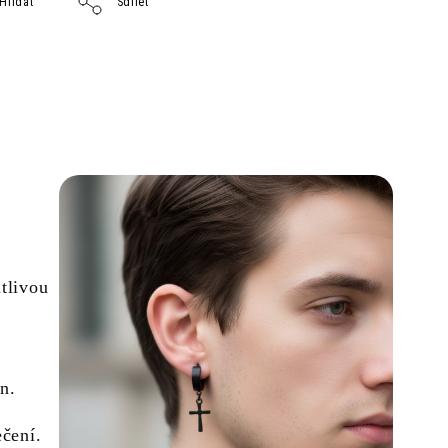
Hlídat
Sdílet
itlivou
n.
ečení.