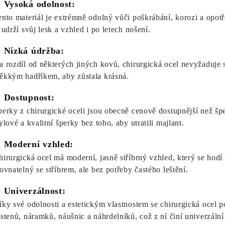
. Vysoká odolnost:
ento materiál je extrémně odolný vůči poškrábání, korozi a opotř
 udrží svůj lesk a vzhled i po letech nošení.
. Nízká údržba:
a rozdíl od některých jiných kovů, chirurgická ocel nevyžaduje spe
ěkkým hadříkem, aby zůstala krásná.
. Dostupnost:
perky z chirurgické oceli jsou obecně cenově dostupnější než šp
ylové a kvalitní šperky bez toho, aby utratili majlant.
. Moderní vzhled:
hirurgická ocel má moderní, jasně stříbrný vzhled, který se hodí 
rovnatelný se stříbrem, ale bez potřeby častého leštění.
. Univerzálnost:
íky své odolnosti a estetickým vlastnostem se chirurgická ocel p
rstenů, náramků, náušnic a náhrdelníků, což z ní činí univerzální