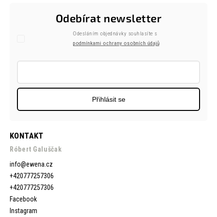
Odebírat newsletter
Odesláním objednávky souhlasíte s
podmínkami ochrany osobních údajů
Přihlásit se
KONTAKT
Róbert Galuščak
info
@
ewena.cz
+420777257306
+420777257306
Facebook
Instagram