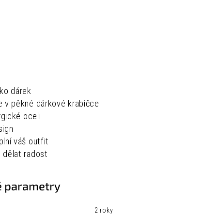
ako dárek
e v pěkné dárkové krabičce
rgické oceli
sign
lní váš outfit
 dělat radost
 parametry
2 roky