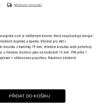
6
Možnosti doručení
irurgická ocel je oblíbeným kovem, který nezpůsobuje alergie.
módních doplňků a šperků. Vhodné pro děti i
měr kroužku s kamínky 19 mm,
středem kroužku vede perleťový
ku s římskou číselnici jako na hodinách 13 mm.
PIN jehla 1
apínaní + silikonovou pojistkou. Náušnice zdobené
PŘIDAT DO KOŠÍKU