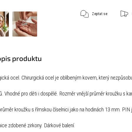
Zeptat se
opis produktu
gická ocel.
Chirurgická ocel je oblíbeným kovem, který nezpůsobu
ů. Vhodné pro děti i dospělé.
Rozměr
vnější průměr kroužku s 
průměr kroužku s římskou číselnici jako na hodinách 13 mm.
PIN 
nice zdobené zirkony.
Dárkové balení.