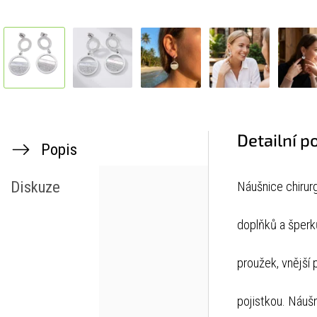
Detailní p
Popis
Diskuze
Náušnice chirur
doplňků a šperk
proužek,
vnější 
pojistkou. Náuš