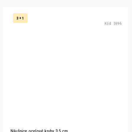
3 + 1
Kód:
5996
Náušnice ocelové kruhy 3,5 cm