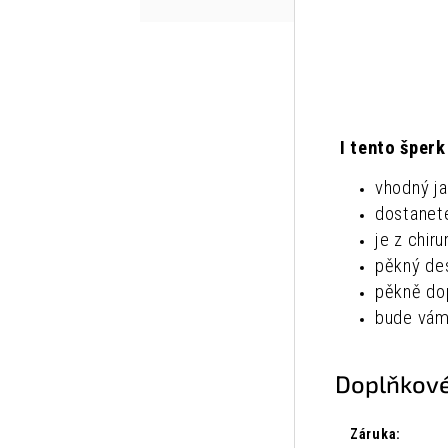
I tento šperk
vhodný j
dostanet
je z chiru
pěkný de
pěkně dop
bude vám
Doplňkové
Záruka
: