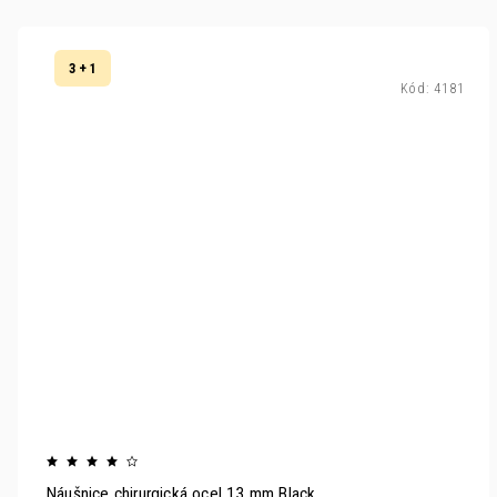
3 + 1
Kód:
4181
Náušnice chirurgická ocel 13 mm Black