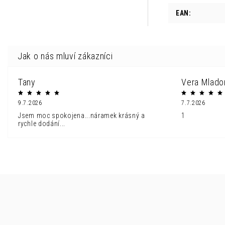
EAN
:
Tany
Vera Mlado
9.7.2026
7.7.2026
Jsem moc spokojena...náramek krásný a
1
rychle dodání...