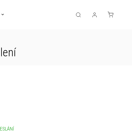
Gravírování
Pro děti
Výprodej
Bižuterie
lení
ESLÁNÍ