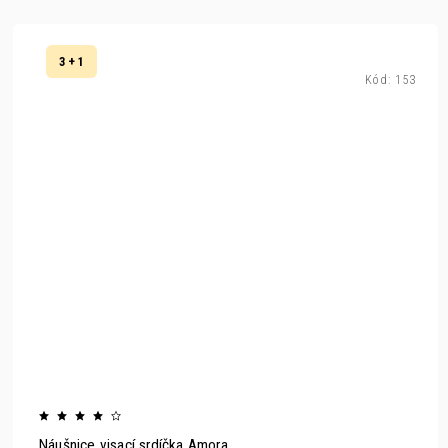
3 + 1
Kód:
153
Náušnice visací srdíčka Amora