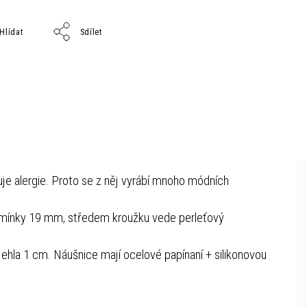
Hlídat
Sdílet
je alergie. Proto se z něj vyrábí mnoho módních
kamínky 19 mm,
středem kroužku vede perleťový
jehla 1 cm.
Náušnice mají ocelové papínaní + silikonovou