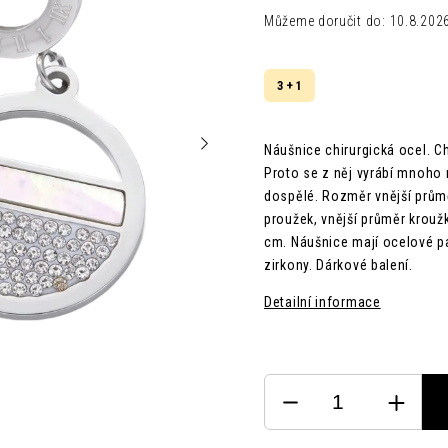
Můžeme doručit do:
10.8.202
3 + 1
Náušnice chirurgická ocel.
Ch
Proto se z něj vyrábí mnoho 
dospělé.
Rozměr
vnější prů
proužek,
vnější průměr krouž
cm.
Náušnice mají ocelové p
zirkony.
Dárkové balení.
Detailní informace