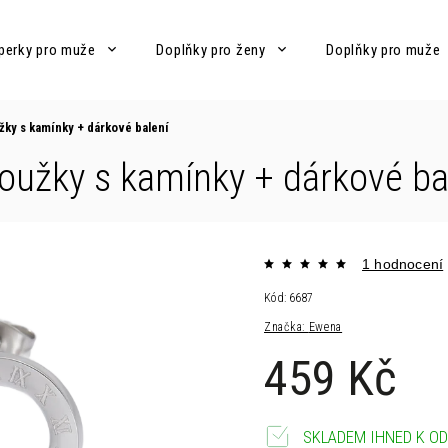
perky pro muže
Doplňky pro ženy
Doplňky pro muže
užky s kamínky
+ dárkové balení
roužky s kamínky
+ dárkové ba
1 hodnocení
Kód:
6687
Značka:
Ewena
459 Kč
SKLADEM IHNED K OD