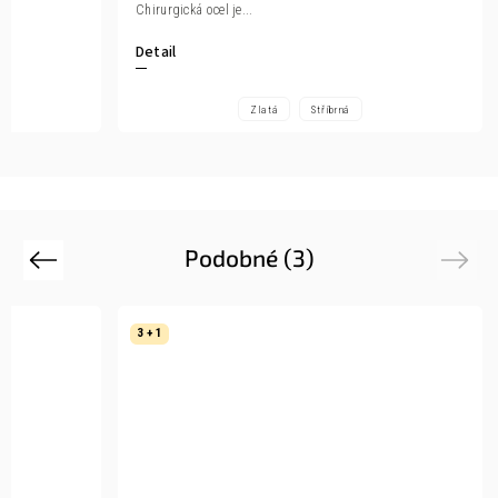
Chirurgická ocel je...
Detail
Zlatá
Stříbrná
Podobné (3)
Previous
Next
3 + 1