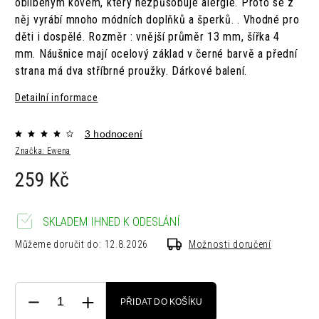
oblíbeným kovem, který nezpůsobuje alergie. Proto se z
něj vyrábí mnoho módních doplňků a šperků. . Vhodné pro
děti i dospělé. Rozměr : vnější průměr 13 mm, šířka 4
mm. Náušnice mají ocelový základ v černé barvě a přední
strana má dva stříbrné proužky. Dárkové balení.
Detailní informace
3 hodnocení
Značka:
Ewena
259 Kč
SKLADEM IHNED K ODESLÁNÍ
Můžeme doručit do:
12.8.2026
Možnosti doručení
PŘIDAT DO KOŠÍKU