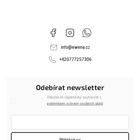
Facebook
Instagram
Whatsapp
info
@
ewena.cz
+420777257306
Odebírat newsletter
Odesláním objednávky souhlasíte s
podmínkami ochrany osobních údajů
Přihlásit se