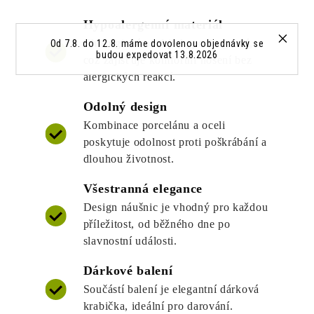
Hypoalergenní materiál
Chirurgická ocel je hypoalergenní,
Od 7.8. do 12.8. máme dovolenou objednávky se
budou expedovat 13.8.2026
což zajišťuje komfortní nošení bez
alergických reakcí.
Odolný design
Kombinace porcelánu a oceli
poskytuje odolnost proti poškrábání a
dlouhou životnost.
Všestranná elegance
Design náušnic je vhodný pro každou
příležitost, od běžného dne po
slavnostní události.
Dárkové balení
Součástí balení je elegantní dárková
krabička, ideální pro darování.