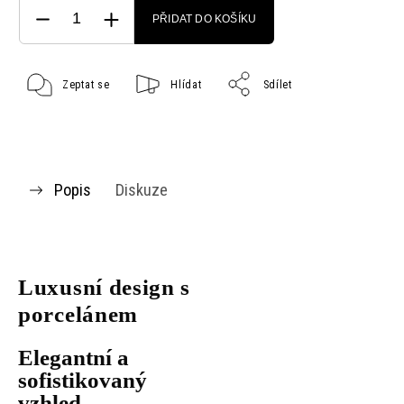
PŘIDAT DO KOŠÍKU
Zeptat se
Hlídat
Sdílet
Popis
Diskuze
Luxusní design s
porcelánem
Elegantní a
sofistikovaný
vzhled