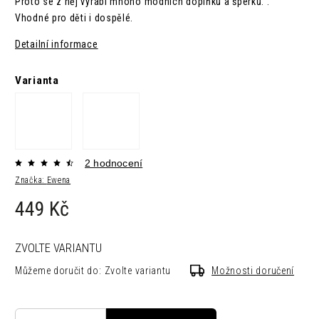
Proto se z něj vyrábí mnoho módních doplňků a šperků. .
Vhodné pro děti i dospělé.
Detailní informace
Varianta
2 hodnocení
Značka:
Ewena
449 Kč
ZVOLTE VARIANTU
Můžeme doručit do:
Zvolte variantu
Možnosti doručení