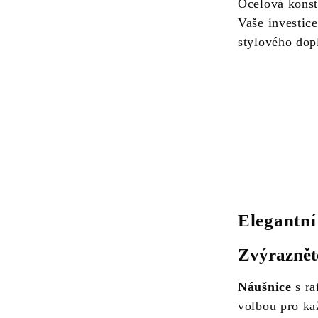
Ocelová konst
Vaše investic
stylového dop
Elegantní
Zvýrazněte
Náušnice
s ra
volbou pro kaž