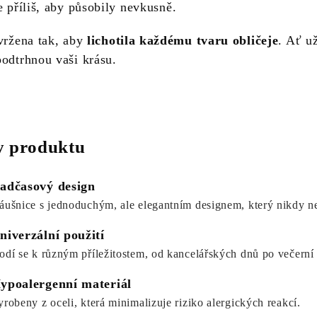
e příliš, aby působily nevkusně.
avržena tak, aby
lichotila každému tvaru obličeje
. Ať u
podtrhnou vaši krásu.
 produktu
adčasový design
áušnice s jednoduchým, ale elegantním designem, který nikdy n
niverzální použití
odí se k různým příležitostem, od kancelářských dnů po večerní
ypoalergenní materiál
yrobeny z oceli, která minimalizuje riziko alergických reakcí.