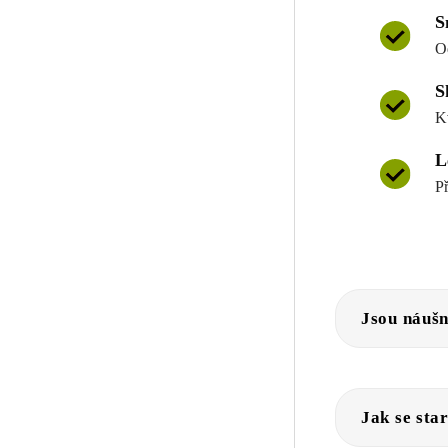
S
O
S
K
L
P
Jsou náušn
Jak se sta