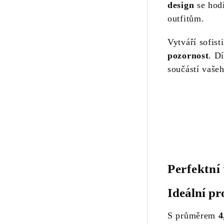
design
se hodí
outfitům.
Vytváří sofis
pozornost
. D
součástí vaše
Perfektní 
Ideální p
S průměrem
4