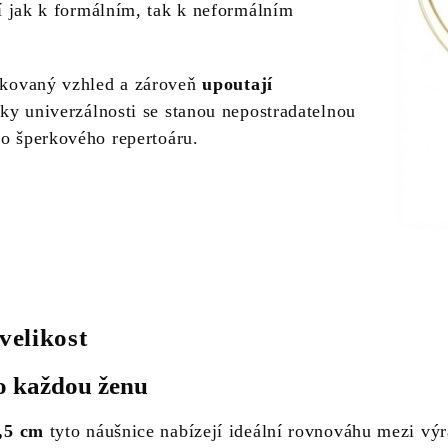
 jak k formálním, tak k neformálním
tikovaný vzhled a zároveň
upoutají
íky univerzálnosti se stanou nepostradatelnou
ho šperkového repertoáru.
velikost
ro každou ženu
,5 cm
tyto náušnice nabízejí ideální rovnováhu mezi výra