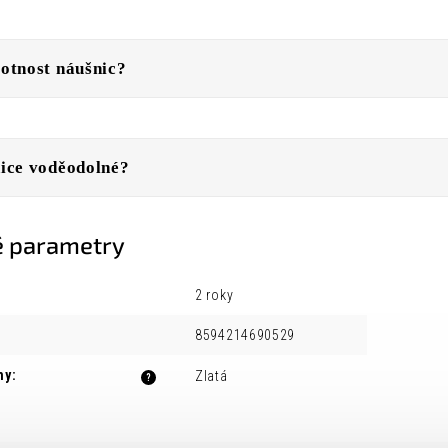
otnost náušnic?
ice voděodolné?
 parametry
2 roky
8594214690529
ny
:
Zlatá
?