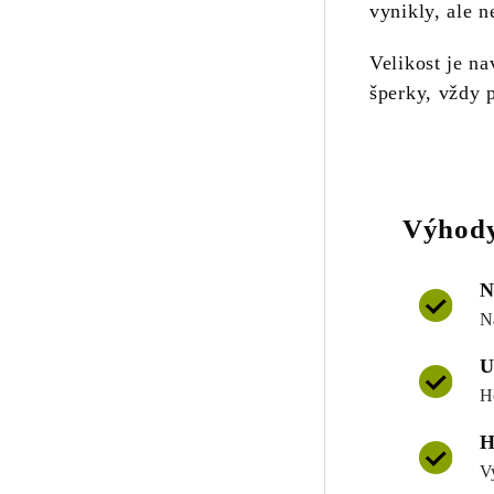
vynikly, ale n
Velikost je n
šperky, vždy 
Výhody
N
N
U
H
H
V