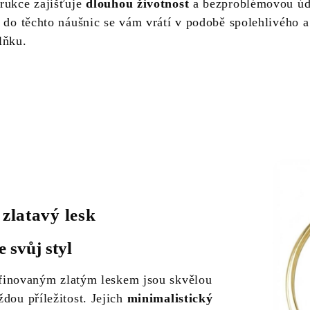
rukce zajišťuje
dlouhou životnost
a bezproblémovou úd
e do těchto náušnic se vám vrátí v podobě spolehlivého a
lňku.
 zlatavý lesk
 svůj styl
finovaným zlatým leskem jsou skvělou
dou příležitost. Jejich
minimalistický