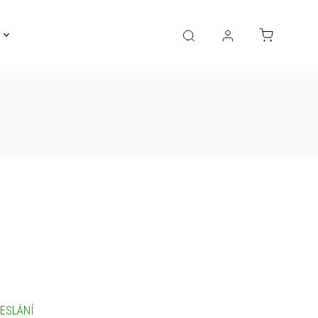
Gravírování
Pro děti
Výprodej
Bižuterie
ESLÁNÍ