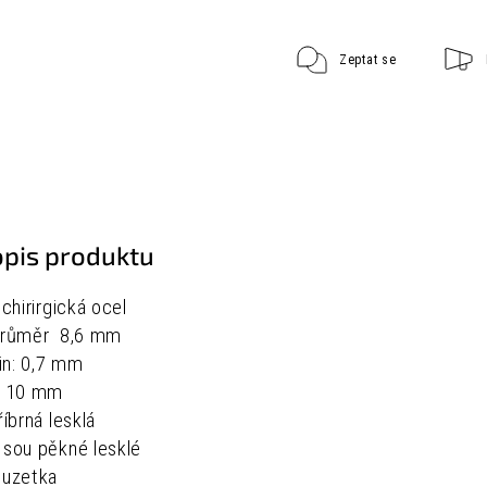
Zeptat se
opis produktu
 chirirgická ocel
:průměr 8,6 mm
in: 0,7 mm
a: 10 mm
říbrná lesklá
jsou pěkné lesklé
puzetka