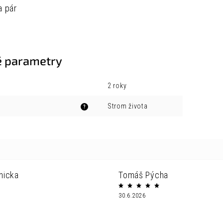
a pár
 parametry
2 roky
Strom života
?
nicka
Tomáš Pýcha
30.6.2026