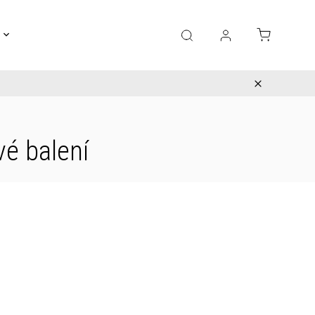
Gravírování
Pro děti
Výprodej
Bižuterie
vé balení