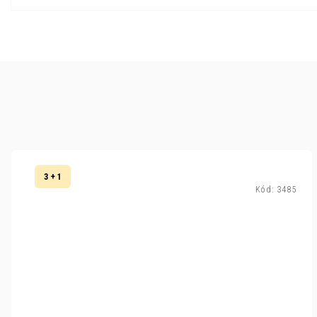
3 + 1
Kód:
3485