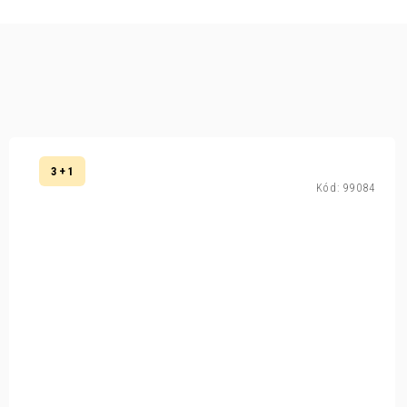
3 + 1
Kód:
99084