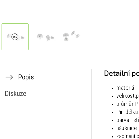
Detailní p
Popis
materiál:
Diskuze
velikost
průměr P
Pin délk
barva: st
náušnice 
zapínaní 