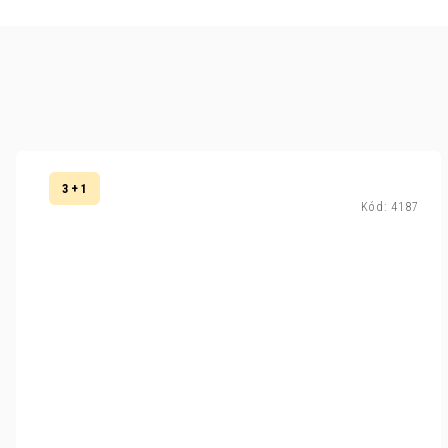
3 + 1
Kód:
4187