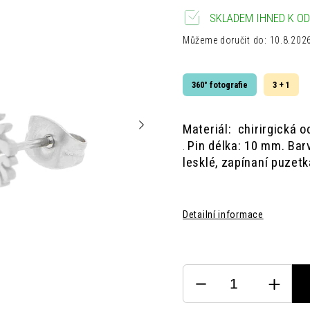
SKLADEM IHNED K OD
Můžeme doručit do:
10.8.202
360° fotografie
3 + 1
Materiál: chirirgická o
Pin délka: 10 mm.
Bar
.
lesklé,
zapínaní puzet
Detailní informace