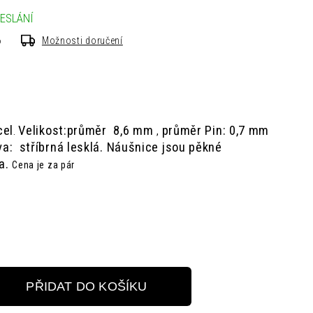
ESLÁNÍ
6
Možnosti doručení
cel
Velikost:průměr 8,6 mm
průměr Pin: 0,7 mm
.
,
va: stříbrná lesklá.
Náušnice jsou pěkné
ka.
Cena je za pár
PŘIDAT DO KOŠÍKU