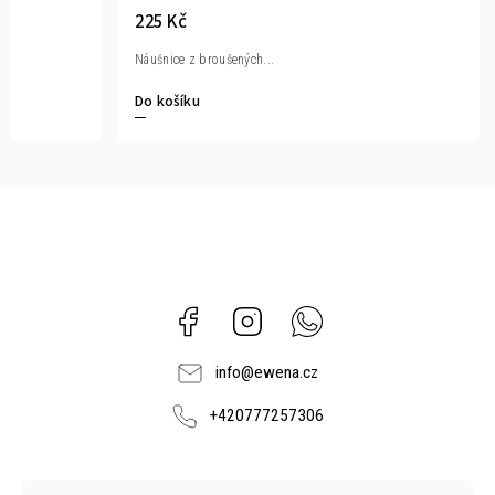
225 Kč
Náušnice z broušených...
Do košíku
Facebook
Instagram
Whatsapp
info
@
ewena.cz
+420777257306