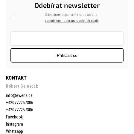
Odebírat newsletter
Odesláním objednávky souhlasíte s
podmínkami ochrany osobních údajů
Přihlásit se
KONTAKT
Róbert Galuščak
info
@
ewena.cz
+420777257306
+420777257306
Facebook
Instagram
Whatsapp