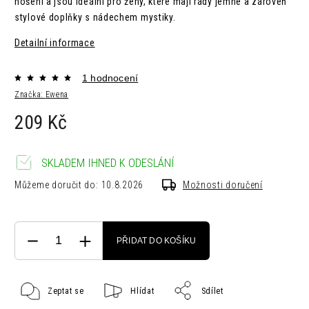
nošení a jsou ideální pro ženy, které mají rády jemné a zároveň
stylové doplňky s nádechem mystiky.
Detailní informace
1 hodnocení
Značka:
Ewena
209 Kč
SKLADEM IHNED K ODESLÁNÍ
Můžeme doručit do:
10.8.2026
Možnosti doručení
PŘIDAT DO KOŠÍKU
Zeptat se
Hlídat
Sdílet