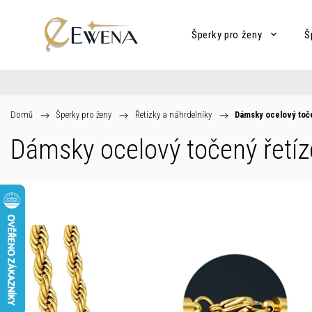
Šperky pro ženy
Š
Domů
/
Šperky pro ženy
/
Řetízky a náhrdelníky
/
Dámsky ocelový toče
Dámsky ocelový točený řetí