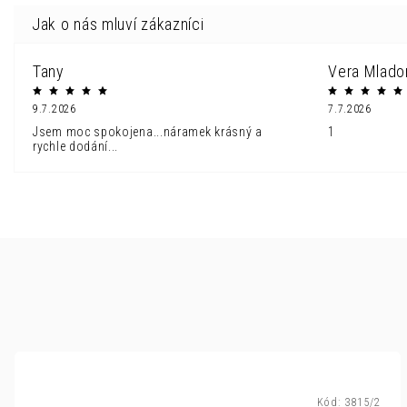
Tany
Vera Mlado
9.7.2026
7.7.2026
Jsem moc spokojena...náramek krásný a
1
rychle dodání...
Kód:
3815/2