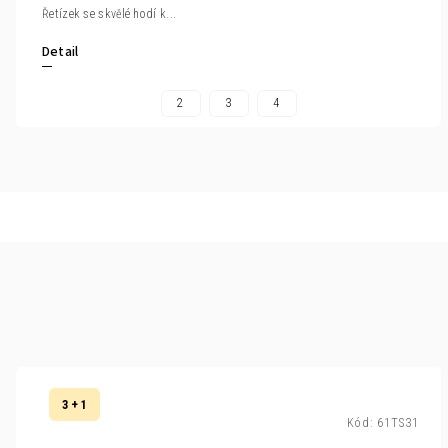
Řetízek se skvělé hodí k...
Detail
2
3
4
3 + 1
Kód:
61TS31