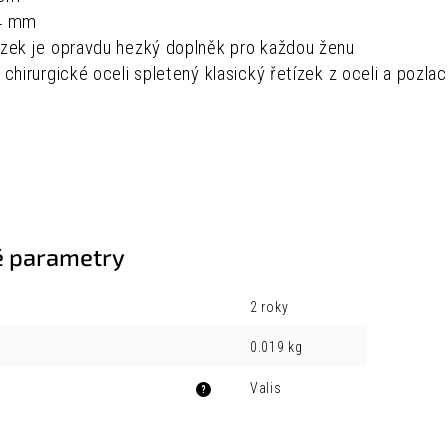
 4 mm
ízek je opravdu hezký doplněk pro každou ženu
e chirurgické oceli spletený klasický řetízek z oceli a pozlac
 parametry
2 roky
0.019 kg
Valis
?