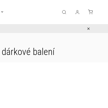
Gravírování
Pro děti
Výprodej
Bižuterie
 dárkové balení