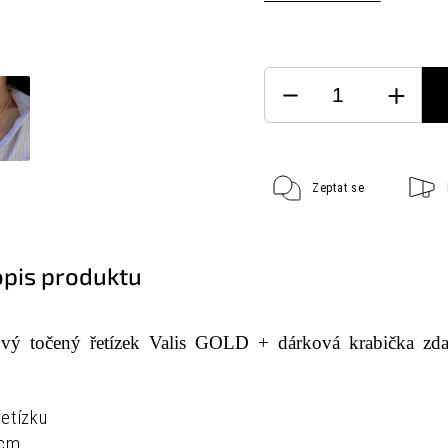
Zeptat se
opis produktu
vý točený řetízek Valis GOLD + dárková krabička zd
etízku
 cm