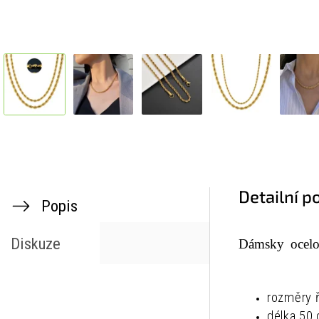
Detailní p
Popis
Diskuze
Dámsky ocelo
rozměry ř
délka 50