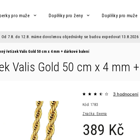
perky pro muže
Doplňky pro ženy
Doplňky pro muže
Od 7.8. do 12.8. máme dovolenou objednávky se budou expedovat 13.8.2026
ný řetízek Valis Gold 50 cm x 4 mm
+ dárkové balení
zek Valis Gold 50 cm x 4 mm
+
3 hodnocení
Kód:
1783
Značka:
Ewena
389 Kč