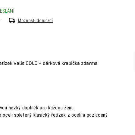
ESLÁNÍ
6
Možnosti doručení
etízek Valis GOLD + dárková krabička zdarma
ravdu hezký doplněk pro každou ženu
é oceli spletený klasický řetízek z oceli a pozlacený