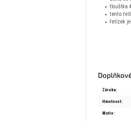
tlouštka
tento řet
řetízek j
Doplňkové
Záruka
:
Hmotnost
:
Motiv
: