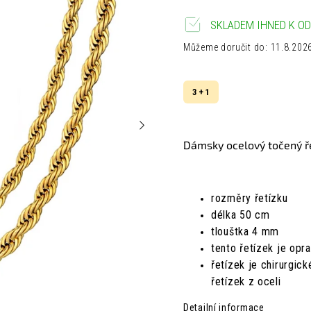
SKLADEM IHNED K OD
Můžeme doručit do:
11.8.202
3 + 1
Dámsky ocelový točený ř
rozměry řetízku
délka 50 cm
tlouštka 4 mm
tento řetízek je op
řetízek je chirurgick
řetízek z oceli
Detailní informace